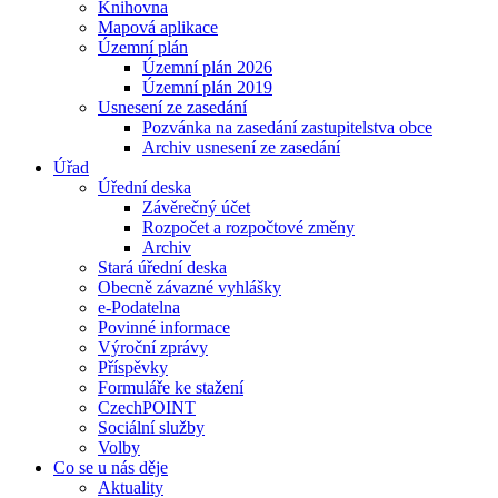
Knihovna
Mapová aplikace
Územní plán
Územní plán 2026
Územní plán 2019
Usnesení ze zasedání
Pozvánka na zasedání zastupitelstva obce
Archiv usnesení ze zasedání
Úřad
Úřední deska
Závěrečný účet
Rozpočet a rozpočtové změny
Archiv
Stará úřední deska
Obecně závazné vyhlášky
e-Podatelna
Povinné informace
Výroční zprávy
Příspěvky
Formuláře ke stažení
CzechPOINT
Sociální služby
Volby
Co se u nás děje
Aktuality