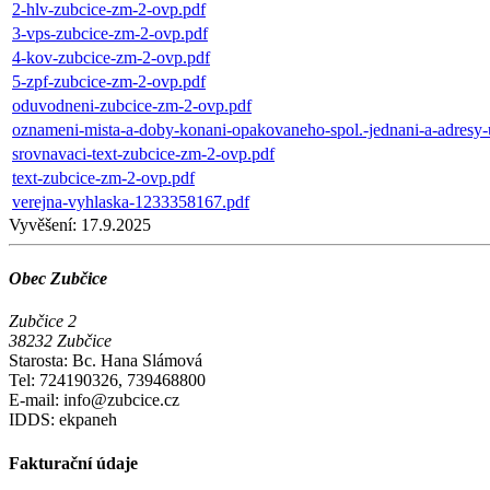
2-hlv-zubcice-zm-2-ovp.pdf
3-vps-zubcice-zm-2-ovp.pdf
4-kov-zubcice-zm-2-ovp.pdf
5-zpf-zubcice-zm-2-ovp.pdf
oduvodneni-zubcice-zm-2-ovp.pdf
oznameni-mista-a-doby-konani-opakovaneho-spol.-jednani-a-adresy-
srovnavaci-text-zubcice-zm-2-ovp.pdf
text-zubcice-zm-2-ovp.pdf
verejna-vyhlaska-1233358167.pdf
Vyvěšení:
17.9.2025
Obec Zubčice
Zubčice 2
38232 Zubčice
Starosta: Bc. Hana Slámová
Tel: 724190326, 739468800
E-mail: info@zubcice.cz
IDDS: ekpaneh
Fakturační údaje