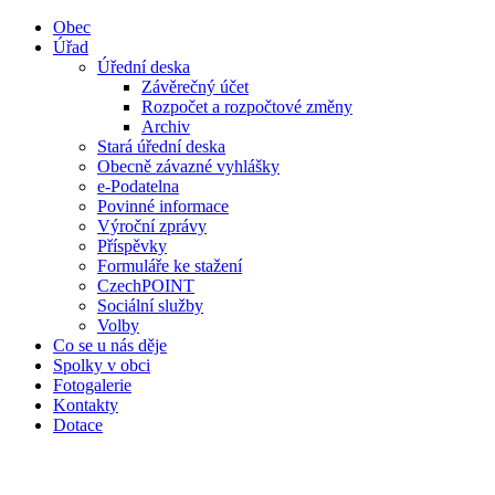
Obec
Úřad
Úřední deska
Závěrečný účet
Rozpočet a rozpočtové změny
Archiv
Stará úřední deska
Obecně závazné vyhlášky
e-Podatelna
Povinné informace
Výroční zprávy
Příspěvky
Formuláře ke stažení
CzechPOINT
Sociální služby
Volby
Co se u nás děje
Spolky v obci
Fotogalerie
Kontakty
Dotace