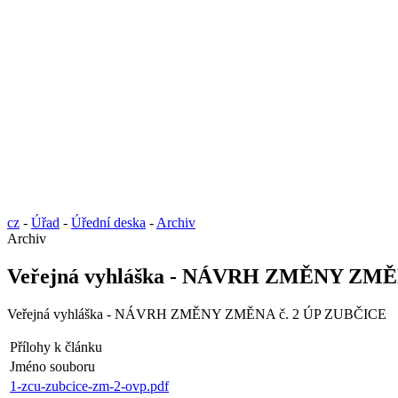
cz
-
Úřad
-
Úřední deska
-
Archiv
Archiv
Veřejná vyhláška - NÁVRH ZMĚNY ZMĚ
Veřejná vyhláška - NÁVRH ZMĚNY ZMĚNA č. 2 ÚP ZUBČICE
Přílohy k článku
Jméno souboru
1-zcu-zubcice-zm-2-ovp.pdf