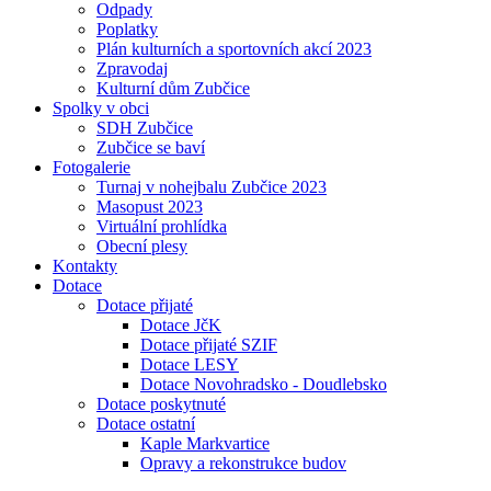
Odpady
Poplatky
Plán kulturních a sportovních akcí 2023
Zpravodaj
Kulturní dům Zubčice
Spolky v obci
SDH Zubčice
Zubčice se baví
Fotogalerie
Turnaj v nohejbalu Zubčice 2023
Masopust 2023
Virtuální prohlídka
Obecní plesy
Kontakty
Dotace
Dotace přijaté
Dotace JčK
Dotace přijaté SZIF
Dotace LESY
Dotace Novohradsko - Doudlebsko
Dotace poskytnuté
Dotace ostatní
Kaple Markvartice
Opravy a rekonstrukce budov