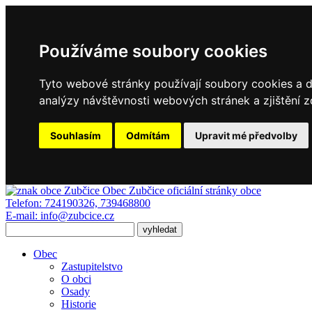
Používáme soubory cookies
Tyto webové stránky používají soubory cookies a da
analýzy návštěvnosti webových stránek a zjištění z
Souhlasím
Odmítám
Upravit mé předvolby
Obec Zubčice
oficiální stránky obce
Telefon:
724190326, 739468800
E-mail:
info@zubcice.cz
Obec
Zastupitelstvo
O obci
Osady
Historie