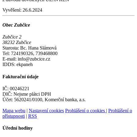
Vyvěšení:
26.6.2024
Obec Zubčice
Zubčice 2
38232 Zubčice
Starosta: Bc. Hana Slámová
Tel: 724190326, 739468800
E-mail: info@zubcice.cz
IDDS: ekpaneh
Fakturační údaje
IČ: 00246221
DIČ: Nejsme plátci DPH
Účet: 5620241/0100, Komerční banka, a.s.
Mapa webu
|
Nastavení cookies
Prohlášení o cookies
|
Prohlášení o
přístupnosti
|
RSS
Úřední hodiny