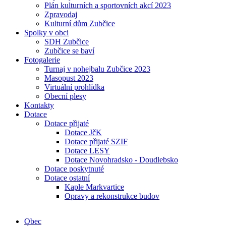
Plán kulturních a sportovních akcí 2023
Zpravodaj
Kulturní dům Zubčice
Spolky v obci
SDH Zubčice
Zubčice se baví
Fotogalerie
Turnaj v nohejbalu Zubčice 2023
Masopust 2023
Virtuální prohlídka
Obecní plesy
Kontakty
Dotace
Dotace přijaté
Dotace JčK
Dotace přijaté SZIF
Dotace LESY
Dotace Novohradsko - Doudlebsko
Dotace poskytnuté
Dotace ostatní
Kaple Markvartice
Opravy a rekonstrukce budov
Obec