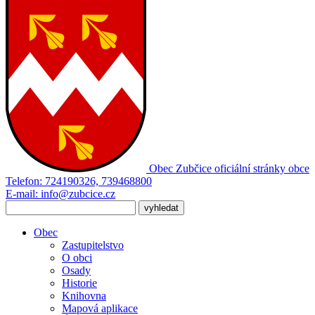
Obec Zubčice
oficiální stránky obce
Telefon:
724190326, 739468800
E-mail:
info@zubcice.cz
Obec
Zastupitelstvo
O obci
Osady
Historie
Knihovna
Mapová aplikace