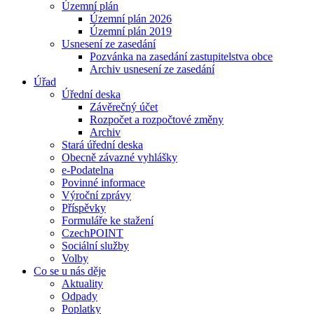
Územní plán
Územní plán 2026
Územní plán 2019
Usnesení ze zasedání
Pozvánka na zasedání zastupitelstva obce
Archiv usnesení ze zasedání
Úřad
Úřední deska
Závěrečný účet
Rozpočet a rozpočtové změny
Archiv
Stará úřední deska
Obecně závazné vyhlášky
e-Podatelna
Povinné informace
Výroční zprávy
Příspěvky
Formuláře ke stažení
CzechPOINT
Sociální služby
Volby
Co se u nás děje
Aktuality
Odpady
Poplatky