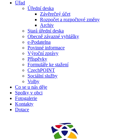
Úřad
Úřední deska
Závěrečný účet
Rozpočet a rozpočtové změny
Archiv
Stará úřední deska
Obecně závazné vyhlášky
e-Podatelna
Povinné informace
Výroční zprávy
Příspěvky
Formuláře ke stažení
CzechPOINT
Sociální služby
Volby
Co se u nás děje
Spolky v obci
Fotogalerie
Kontakty
Dotace