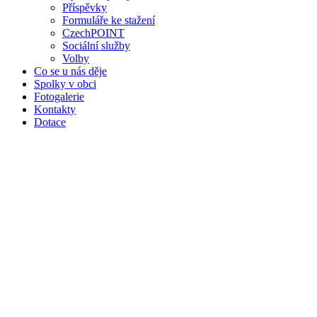
Příspěvky
Formuláře ke stažení
CzechPOINT
Sociální služby
Volby
Co se u nás děje
Spolky v obci
Fotogalerie
Kontakty
Dotace