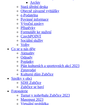
Archiv
Stará úřední deska
Obecně závazné vyhlášky
e-Podatelna
Povinné informace
Výroční zprávy
Příspěvky
Formuláře ke stažení
CzechPOINT
Sociální služby
Volby
Co se u nás děje
Aktuality
Odpady
Poplatky
Plán kulturních a sportovních akcí 2023
Zpravodaj
Kulturní dům Zubčice
Spolky v obci
SDH Zubčice
Zubčice se baví
Fotogalerie
Turnaj v nohejbalu Zubčice 2023
Masopust 2023
Virtuální prohlídka