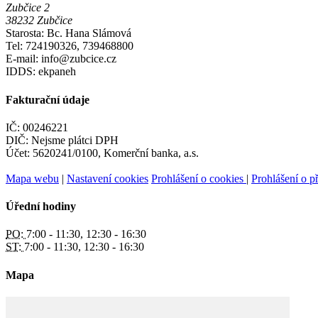
Zubčice 2
38232 Zubčice
Starosta: Bc. Hana Slámová
Tel: 724190326, 739468800
E-mail: info@zubcice.cz
IDDS: ekpaneh
Fakturační údaje
IČ: 00246221
DIČ: Nejsme plátci DPH
Účet: 5620241/0100, Komerční banka, a.s.
Mapa webu
|
Nastavení cookies
Prohlášení o cookies
|
Prohlášení o př
Úřední hodiny
PO:
7:00 - 11:30, 12:30 - 16:30
ST:
7:00 - 11:30, 12:30 - 16:30
Mapa