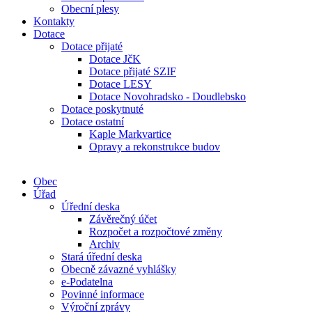
Obecní plesy
Kontakty
Dotace
Dotace přijaté
Dotace JčK
Dotace přijaté SZIF
Dotace LESY
Dotace Novohradsko - Doudlebsko
Dotace poskytnuté
Dotace ostatní
Kaple Markvartice
Opravy a rekonstrukce budov
Obec
Úřad
Úřední deska
Závěrečný účet
Rozpočet a rozpočtové změny
Archiv
Stará úřední deska
Obecně závazné vyhlášky
e-Podatelna
Povinné informace
Výroční zprávy