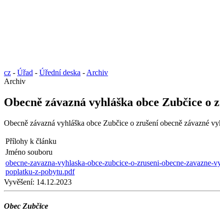
cz
-
Úřad
-
Úřední deska
-
Archiv
Archiv
Obecně závazná vyhláška obce Zubčice o zr
Obecně závazná vyhláška obce Zubčice o zrušení obecně závazné vyh
Přílohy k článku
Jméno souboru
obecne-zavazna-vyhlaska-obce-zubcice-o-zruseni-obecne-zavazne-vy
poplatku-z-pobytu.pdf
Vyvěšení:
14.12.2023
Obec Zubčice