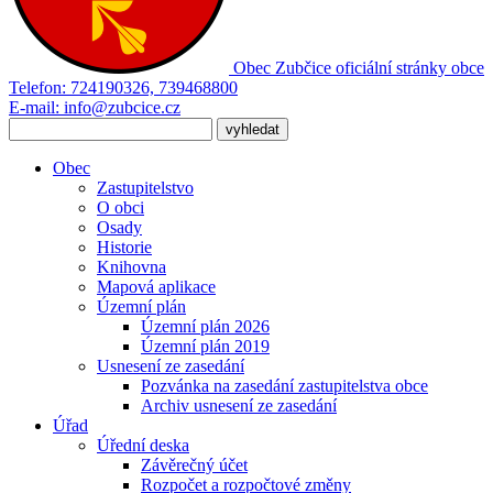
Obec Zubčice
oficiální stránky obce
Telefon:
724190326, 739468800
E-mail:
info@zubcice.cz
Obec
Zastupitelstvo
O obci
Osady
Historie
Knihovna
Mapová aplikace
Územní plán
Územní plán 2026
Územní plán 2019
Usnesení ze zasedání
Pozvánka na zasedání zastupitelstva obce
Archiv usnesení ze zasedání
Úřad
Úřední deska
Závěrečný účet
Rozpočet a rozpočtové změny