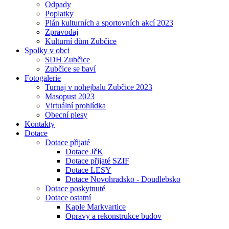
Odpady
Poplatky
Plán kulturních a sportovních akcí 2023
Zpravodaj
Kulturní dům Zubčice
Spolky v obci
SDH Zubčice
Zubčice se baví
Fotogalerie
Turnaj v nohejbalu Zubčice 2023
Masopust 2023
Virtuální prohlídka
Obecní plesy
Kontakty
Dotace
Dotace přijaté
Dotace JčK
Dotace přijaté SZIF
Dotace LESY
Dotace Novohradsko - Doudlebsko
Dotace poskytnuté
Dotace ostatní
Kaple Markvartice
Opravy a rekonstrukce budov