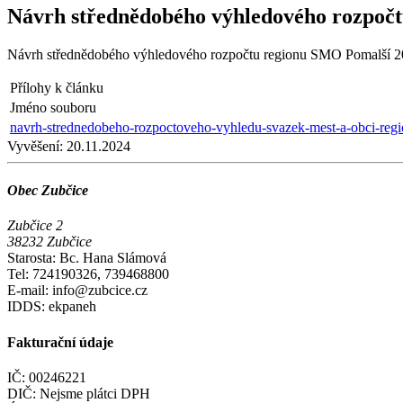
Návrh střednědobého výhledového rozpoč
Návrh střednědobého výhledového rozpočtu regionu SMO Pomalší 
Přílohy k článku
Jméno souboru
navrh-strednedobeho-rozpoctoveho-vyhledu-svazek-mest-a-obci-reg
Vyvěšení:
20.11.2024
Obec Zubčice
Zubčice 2
38232 Zubčice
Starosta: Bc. Hana Slámová
Tel: 724190326, 739468800
E-mail: info@zubcice.cz
IDDS: ekpaneh
Fakturační údaje
IČ: 00246221
DIČ: Nejsme plátci DPH