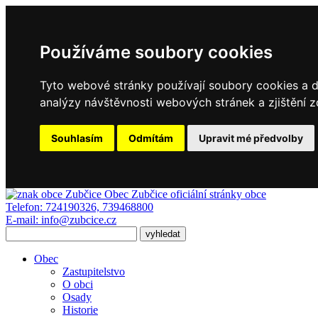
Používáme soubory cookies
Tyto webové stránky používají soubory cookies a da
analýzy návštěvnosti webových stránek a zjištění z
Souhlasím
Odmítám
Upravit mé předvolby
Obec Zubčice
oficiální stránky obce
Telefon:
724190326, 739468800
E-mail:
info@zubcice.cz
Obec
Zastupitelstvo
O obci
Osady
Historie