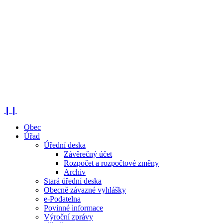
❙❙
Obec
Úřad
Úřední deska
Závěrečný účet
Rozpočet a rozpočtové změny
Archiv
Stará úřední deska
Obecně závazné vyhlášky
e-Podatelna
Povinné informace
Výroční zprávy