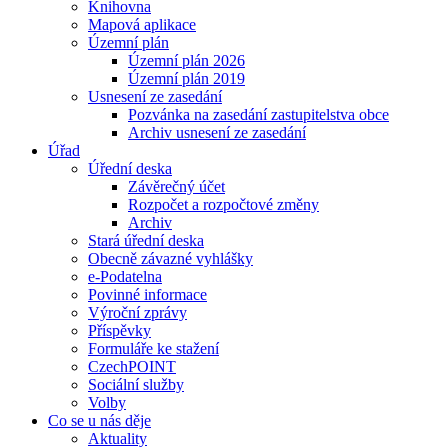
Knihovna
Mapová aplikace
Územní plán
Územní plán 2026
Územní plán 2019
Usnesení ze zasedání
Pozvánka na zasedání zastupitelstva obce
Archiv usnesení ze zasedání
Úřad
Úřední deska
Závěrečný účet
Rozpočet a rozpočtové změny
Archiv
Stará úřední deska
Obecně závazné vyhlášky
e-Podatelna
Povinné informace
Výroční zprávy
Příspěvky
Formuláře ke stažení
CzechPOINT
Sociální služby
Volby
Co se u nás děje
Aktuality