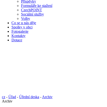
Příspěvky
Formuláře ke stažení
CzechPOINT
Sociální služby
Volby
Co se u nás děje
Spolky v obci
Fotogalerie
Kontakty
Dotace
cz
-
Úřad
-
Úřední deska
-
Archiv
Archiv