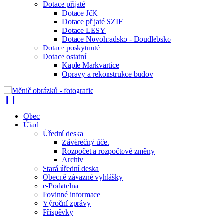
Dotace přijaté
Dotace JčK
Dotace přijaté SZIF
Dotace LESY
Dotace Novohradsko - Doudlebsko
Dotace poskytnuté
Dotace ostatní
Kaple Markvartice
Opravy a rekonstrukce budov
❙❙
Obec
Úřad
Úřední deska
Závěrečný účet
Rozpočet a rozpočtové změny
Archiv
Stará úřední deska
Obecně závazné vyhlášky
e-Podatelna
Povinné informace
Výroční zprávy
Příspěvky