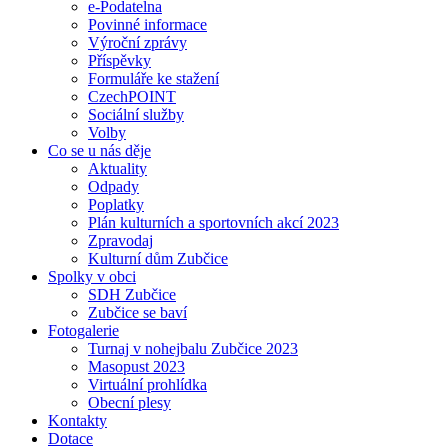
e-Podatelna
Povinné informace
Výroční zprávy
Příspěvky
Formuláře ke stažení
CzechPOINT
Sociální služby
Volby
Co se u nás děje
Aktuality
Odpady
Poplatky
Plán kulturních a sportovních akcí 2023
Zpravodaj
Kulturní dům Zubčice
Spolky v obci
SDH Zubčice
Zubčice se baví
Fotogalerie
Turnaj v nohejbalu Zubčice 2023
Masopust 2023
Virtuální prohlídka
Obecní plesy
Kontakty
Dotace