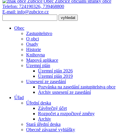
Obec Zubčice
oficiální stránky obce
Telefon:
724190326, 739468800
E-mail:
info@zubcice.cz
Obec
Zastupitelstvo
O obci
Osady
Historie
Knihovna
Mapová aplikace
Územní plán
Územní plán 2026
Územní plán 2019
Usnesení ze zasedání
Pozvánka na zasedání zastupitelstva obce
Archiv usnesení ze zasedání
Úřad
Úřední deska
Závěrečný účet
Rozpočet a rozpočtové změny
Archiv
Stará úřední deska
Obecně závazné vyhlášky