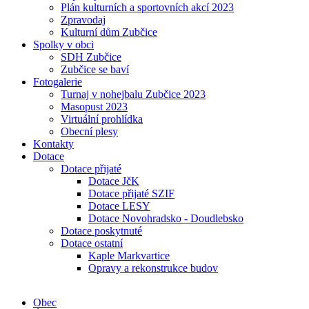
Plán kulturních a sportovních akcí 2023
Zpravodaj
Kulturní dům Zubčice
Spolky v obci
SDH Zubčice
Zubčice se baví
Fotogalerie
Turnaj v nohejbalu Zubčice 2023
Masopust 2023
Virtuální prohlídka
Obecní plesy
Kontakty
Dotace
Dotace přijaté
Dotace JčK
Dotace přijaté SZIF
Dotace LESY
Dotace Novohradsko - Doudlebsko
Dotace poskytnuté
Dotace ostatní
Kaple Markvartice
Opravy a rekonstrukce budov
Obec