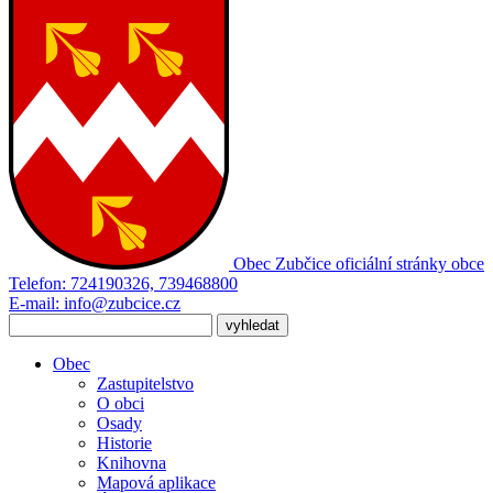
Obec Zubčice
oficiální stránky obce
Telefon:
724190326, 739468800
E-mail:
info@zubcice.cz
Obec
Zastupitelstvo
O obci
Osady
Historie
Knihovna
Mapová aplikace