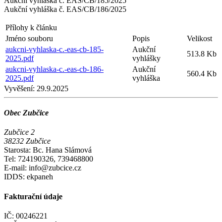
Aukční vyhláška č. EAS/CB/185/2025
Aukční vyhláška č. EAS/CB/186/2025
Přílohy k článku
Jméno souboru
Popis
Velikost
aukcni-vyhlaska-c.-eas-cb-185-
Aukční
513.8 Kb
2025.pdf
vyhlášky
aukcni-vyhlaska-c.-eas-cb-186-
Aukční
560.4 Kb
2025.pdf
vyhláška
Vyvěšení:
29.9.2025
Obec Zubčice
Zubčice 2
38232 Zubčice
Starosta: Bc. Hana Slámová
Tel: 724190326, 739468800
E-mail: info@zubcice.cz
IDDS: ekpaneh
Fakturační údaje
IČ: 00246221