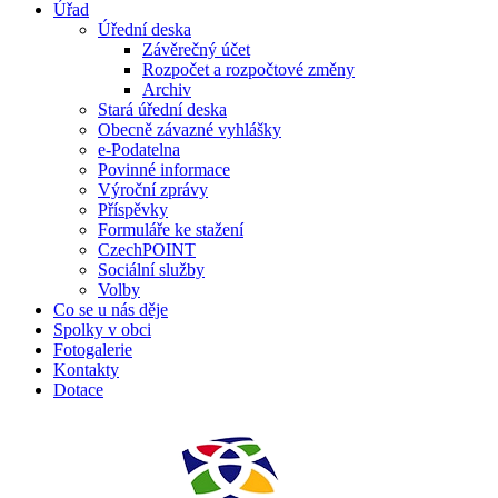
Úřad
Úřední deska
Závěrečný účet
Rozpočet a rozpočtové změny
Archiv
Stará úřední deska
Obecně závazné vyhlášky
e-Podatelna
Povinné informace
Výroční zprávy
Příspěvky
Formuláře ke stažení
CzechPOINT
Sociální služby
Volby
Co se u nás děje
Spolky v obci
Fotogalerie
Kontakty
Dotace