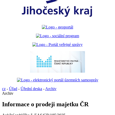
cz
-
Úřad
-
Úřední deska
-
Archiv
Archiv
Informace o prodeji majetku ČR