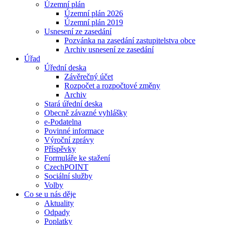
Územní plán
Územní plán 2026
Územní plán 2019
Usnesení ze zasedání
Pozvánka na zasedání zastupitelstva obce
Archiv usnesení ze zasedání
Úřad
Úřední deska
Závěrečný účet
Rozpočet a rozpočtové změny
Archiv
Stará úřední deska
Obecně závazné vyhlášky
e-Podatelna
Povinné informace
Výroční zprávy
Příspěvky
Formuláře ke stažení
CzechPOINT
Sociální služby
Volby
Co se u nás děje
Aktuality
Odpady
Poplatky