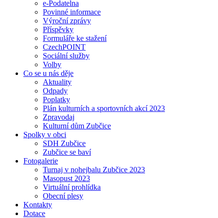
e-Podatelna
Povinné informace
Výroční zprávy
Příspěvky
Formuláře ke stažení
CzechPOINT
Sociální služby
Volby
Co se u nás děje
Aktuality
Odpady
Poplatky
Plán kulturních a sportovních akcí 2023
Zpravodaj
Kulturní dům Zubčice
Spolky v obci
SDH Zubčice
Zubčice se baví
Fotogalerie
Turnaj v nohejbalu Zubčice 2023
Masopust 2023
Virtuální prohlídka
Obecní plesy
Kontakty
Dotace