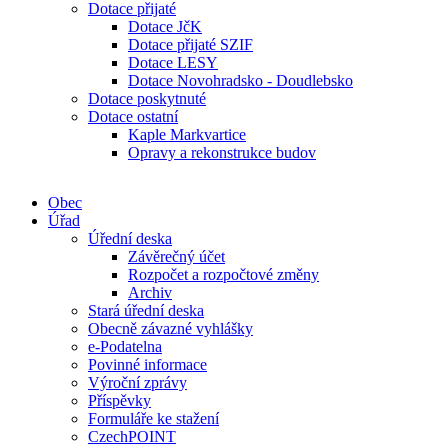
Dotace přijaté
Dotace JčK
Dotace přijaté SZIF
Dotace LESY
Dotace Novohradsko - Doudlebsko
Dotace poskytnuté
Dotace ostatní
Kaple Markvartice
Opravy a rekonstrukce budov
Obec
Úřad
Úřední deska
Závěrečný účet
Rozpočet a rozpočtové změny
Archiv
Stará úřední deska
Obecně závazné vyhlášky
e-Podatelna
Povinné informace
Výroční zprávy
Příspěvky
Formuláře ke stažení
CzechPOINT