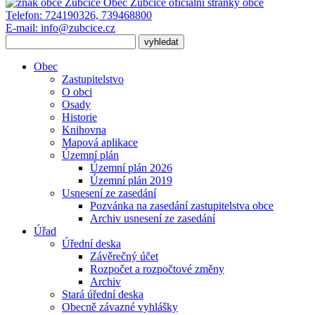
Obec Zubčice
oficiální stránky obce
Telefon:
724190326, 739468800
E-mail:
info@zubcice.cz
Obec
Zastupitelstvo
O obci
Osady
Historie
Knihovna
Mapová aplikace
Územní plán
Územní plán 2026
Územní plán 2019
Usnesení ze zasedání
Pozvánka na zasedání zastupitelstva obce
Archiv usnesení ze zasedání
Úřad
Úřední deska
Závěrečný účet
Rozpočet a rozpočtové změny
Archiv
Stará úřední deska
Obecně závazné vyhlášky