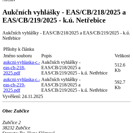
Aukčních vyhlášky - EAS/CB/218/2025 a
EAS/CB/219/2025 - k.ú. Netřebice
Aukčních vyhlášky - EAS/CB/218/2025 a EAS/CB/219/2025 - k.ú.
Netřebice
Přílohy k článku
Jméno souboru
Popis
Velikost
aukcni-vyhlaska-c.-
Aukčních vyhlášky -
512.6
eas-cb-218-
EAS/CB/218/2025 a
Kb
2025.pdf
EAS/CB/219/2025 - k.ú. Netřebice
aukcni-vyhlaska-c.-
Aukčních vyhlášky -
592.7
eas-cb-219-
EAS/CB/218/2025 a
Kb
2025.pdf
EAS/CB/219/2025 - k.ú. Netřebice
Vyvěšení:
24.11.2025
Obec Zubčice
Zubčice 2
38232 Zubčice