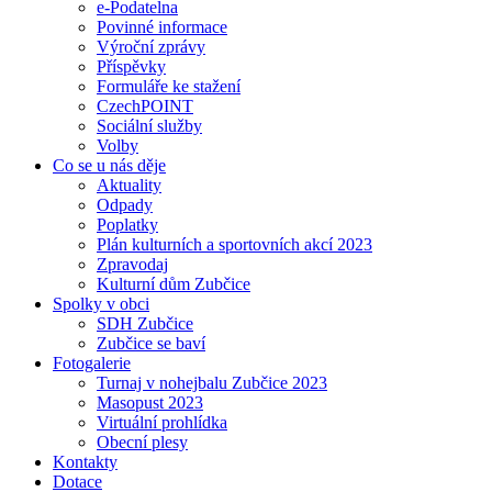
e-Podatelna
Povinné informace
Výroční zprávy
Příspěvky
Formuláře ke stažení
CzechPOINT
Sociální služby
Volby
Co se u nás děje
Aktuality
Odpady
Poplatky
Plán kulturních a sportovních akcí 2023
Zpravodaj
Kulturní dům Zubčice
Spolky v obci
SDH Zubčice
Zubčice se baví
Fotogalerie
Turnaj v nohejbalu Zubčice 2023
Masopust 2023
Virtuální prohlídka
Obecní plesy
Kontakty
Dotace