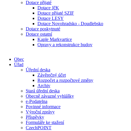
Dotace přijaté
Dotace JčK
Dotace přijaté SZIF
Dotace LESY
Dotace Novohradsko - Doudlebsko
Dotace poskytnuté
Dotace ostatní
Kaple Markvartice
Opravy a rekonstrukce budov
Obec
Úřad
Úřední deska
Závěrečný účet
Rozpočet a rozpočtové změny
Archiv
Stará úřední deska
Obecně závazné vyhlášky
e-Podatelna
Povinné informace
Výroční zprávy
Příspěvky
Formuláře ke stažení
CzechPOINT