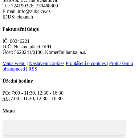
Starosta: Bc. Hana Slámová
Tel: 724190326, 739468800
E-mail: info@zubcice.cz
IDDS: ekpaneh
Fakturační údaje
IČ: 00246221
DIČ: Nejsme plátci DPH
Účet: 5620241/0100, Komerční banka, a.s.
Mapa webu
|
Nastavení cookies
Prohlášení o cookies
|
Prohlášení o
přístupnosti
|
RSS
Úřední hodiny
PO:
7:00 - 11:30, 12:30 - 16:30
ST:
7:00 - 11:30, 12:30 - 16:30
Mapa