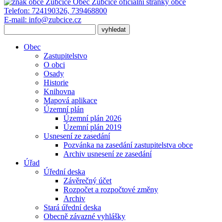
Obec Zubčice
oficiální stránky obce
Telefon:
724190326, 739468800
E-mail:
info@zubcice.cz
Obec
Zastupitelstvo
O obci
Osady
Historie
Knihovna
Mapová aplikace
Územní plán
Územní plán 2026
Územní plán 2019
Usnesení ze zasedání
Pozvánka na zasedání zastupitelstva obce
Archiv usnesení ze zasedání
Úřad
Úřední deska
Závěrečný účet
Rozpočet a rozpočtové změny
Archiv
Stará úřední deska
Obecně závazné vyhlášky