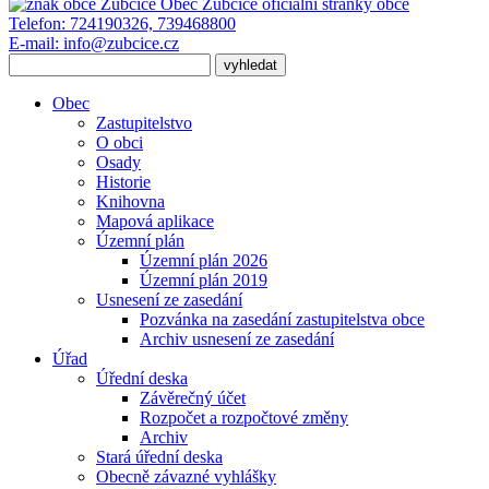
Obec Zubčice
oficiální stránky obce
Telefon:
724190326, 739468800
E-mail:
info@zubcice.cz
Obec
Zastupitelstvo
O obci
Osady
Historie
Knihovna
Mapová aplikace
Územní plán
Územní plán 2026
Územní plán 2019
Usnesení ze zasedání
Pozvánka na zasedání zastupitelstva obce
Archiv usnesení ze zasedání
Úřad
Úřední deska
Závěrečný účet
Rozpočet a rozpočtové změny
Archiv
Stará úřední deska
Obecně závazné vyhlášky