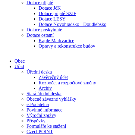
Dotace přijaté
Dotace JčK
Dotace přijaté SZIF
Dotace LESY
Dotace Novohradsko - Doudlebsko
Dotace poskytnuté
Dotace ostatní
Kaple Markvartice
Opravy a rekonstrukce budov
Obec
Úřad
Úřední deska
Závěrečný účet
Rozpočet a rozpočtové změny
Archiv
Stará úřední deska
Obecně závazné vyhlášky
e-Podatelna
Povinné informace
Výroční zprávy
Příspěvky
Formuláře ke stažení
CzechPOINT