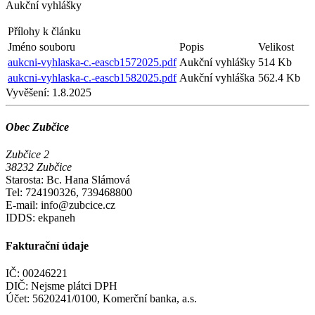
Aukční vyhlášky
Přílohy k článku
Jméno souboru
Popis
Velikost
aukcni-vyhlaska-c.-eascb1572025.pdf
Aukční vyhlášky
514 Kb
aukcni-vyhlaska-c.-eascb1582025.pdf
Aukční vyhláška
562.4 Kb
Vyvěšení:
1.8.2025
Obec Zubčice
Zubčice 2
38232 Zubčice
Starosta: Bc. Hana Slámová
Tel: 724190326, 739468800
E-mail: info@zubcice.cz
IDDS: ekpaneh
Fakturační údaje
IČ: 00246221
DIČ: Nejsme plátci DPH
Účet: 5620241/0100, Komerční banka, a.s.