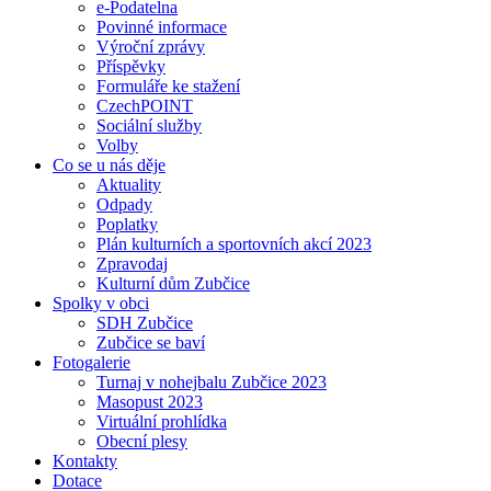
e-Podatelna
Povinné informace
Výroční zprávy
Příspěvky
Formuláře ke stažení
CzechPOINT
Sociální služby
Volby
Co se u nás děje
Aktuality
Odpady
Poplatky
Plán kulturních a sportovních akcí 2023
Zpravodaj
Kulturní dům Zubčice
Spolky v obci
SDH Zubčice
Zubčice se baví
Fotogalerie
Turnaj v nohejbalu Zubčice 2023
Masopust 2023
Virtuální prohlídka
Obecní plesy
Kontakty
Dotace