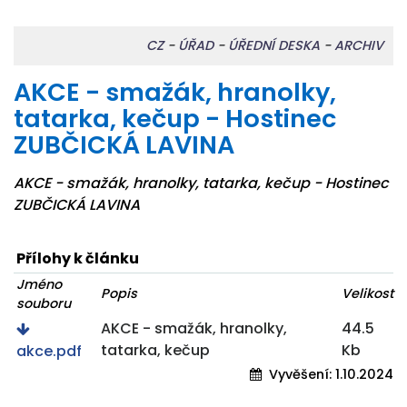
CZ
-
ÚŘAD
-
ÚŘEDNÍ DESKA
-
ARCHIV
AKCE - smažák, hranolky,
tatarka, kečup - Hostinec
ZUBČICKÁ LAVINA
AKCE - smažák, hranolky, tatarka, kečup - Hostinec
ZUBČICKÁ LAVINA
Přílohy k článku
Jméno
Popis
Velikost
souboru
AKCE - smažák, hranolky,
44.5
tatarka, kečup
Kb
akce.pdf
Vyvěšení:
1.10.2024