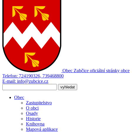
Obec Zubčice
oficiální stránky obce
Telefon:
724190326, 739468800
E-mail:
info@zubcice.cz
Obec
Zastupitelstvo
O obci
Osady
Historie
Knihovna
Mapová aplikace