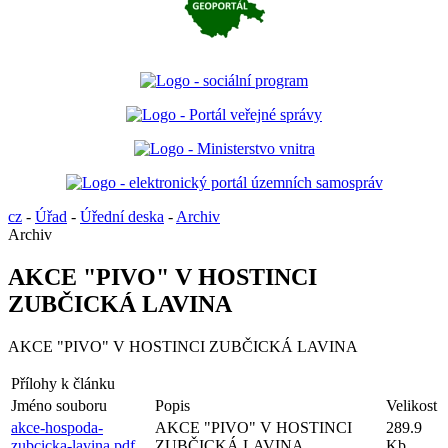
cz
-
Úřad
-
Úřední deska
-
Archiv
Archiv
AKCE "PIVO" V HOSTINCI
ZUBČICKÁ LAVINA
AKCE "PIVO" V HOSTINCI ZUBČICKÁ LAVINA
Přílohy k článku
Jméno souboru
Popis
Velikost
akce-hospoda-
AKCE "PIVO" V HOSTINCI
289.9
zubcicka-lavina.pdf
ZUBČICKÁ LAVINA
Kb