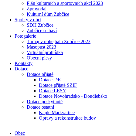
Plán kulturních a sportovních akcí 2023
Zpravodaj
Kulturní dům Zubčice
Spolky v obci
SDH Zubčice
Zubčice se baví
Fotogalerie
Turnaj v nohejbalu Zubčice 2023
Masopust 2023
Virtuální prohlídka
Obecní plesy
Kontakty
Dotace
Dotace přijaté
Dotace JčK
Dotace přijaté SZIF
Dotace LESY
Dotace Novohradsko - Doudlebsko
Dotace poskytnuté
Dotace ostatní
Kaple Markvartice
Opravy a rekonstrukce budov
Obec