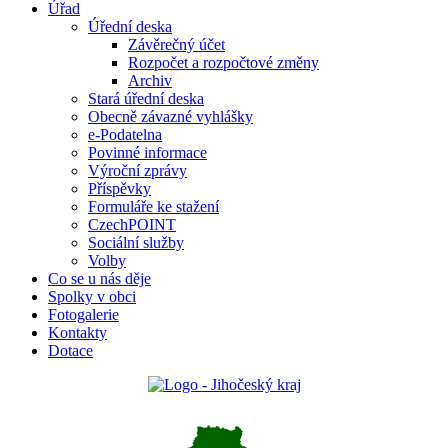
Úřad
Úřední deska
Závěrečný účet
Rozpočet a rozpočtové změny
Archiv
Stará úřední deska
Obecně závazné vyhlášky
e-Podatelna
Povinné informace
Výroční zprávy
Příspěvky
Formuláře ke stažení
CzechPOINT
Sociální služby
Volby
Co se u nás děje
Spolky v obci
Fotogalerie
Kontakty
Dotace