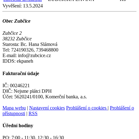
Vyvěšení:
13.5.2024
Obec Zubčice
Zubčice 2
38232 Zubčice
Starosta: Bc. Hana Slámová
Tel: 724190326, 739468800
E-mail: info@zubcice.cz
IDDS: ekpaneh
Fakturační údaje
IČ: 00246221
DIČ: Nejsme plátci DPH
Účet: 5620241/0100, Komerční banka, a.s.
Mapa webu
|
Nastavení cookies
Prohlášení o cookies
|
Prohlášení o
přístupnosti
|
RSS
Úřední hodiny
PO:
7:00 - 11:30, 12:30 - 16:30