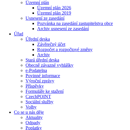
Územní plán
Územní plán 2026
Územní plán 2019
Usnesení ze zasedání
Pozvánka na zasedání zastupitelstva obce
Archiv usnesení ze zasedání
Úřad
Úřední deska
Závěrečný účet
Rozpočet a rozpočtové změny
Archiv
Stará úřední deska
Obecně závazné vyhlášky
e-Podatelna
Povinné informace
Výroční zprávy
Příspěvky
Formuláře ke stažení
CzechPOINT
Sociální služby
Volby
Co se u nás děje
Aktuality
Odpady
Poplatky