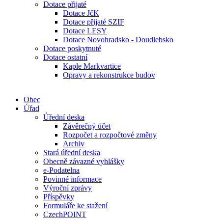
Dotace přijaté
Dotace JčK
Dotace přijaté SZIF
Dotace LESY
Dotace Novohradsko - Doudlebsko
Dotace poskytnuté
Dotace ostatní
Kaple Markvartice
Opravy a rekonstrukce budov
Obec
Úřad
Úřední deska
Závěrečný účet
Rozpočet a rozpočtové změny
Archiv
Stará úřední deska
Obecně závazné vyhlášky
e-Podatelna
Povinné informace
Výroční zprávy
Příspěvky
Formuláře ke stažení
CzechPOINT