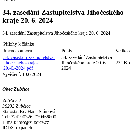
34. zasedání Zastupitelstva Jihočeského
kraje 20. 6. 2024
34. zasedání Zastupitelstva Jihočeského kraje 20. 6. 2024
Přílohy k článku
Jméno souboru
Popis
Velikost
34.-zasedani-zastupitelstva-
34. zasedání Zastupitelstva
jihoceskeho-kraje-
Jihočeského kraje 20. 6.
272 Kb
20.-6.-2024.pdf
2024
Vyvěšení:
10.6.2024
Obec Zubčice
Zubčice 2
38232 Zubčice
Starosta: Bc. Hana Slámová
Tel: 724190326, 739468800
E-mail: info@zubcice.cz
IDDS: ekpaneh