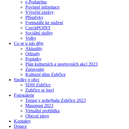
e-Podatelna
Povinné informace
Výroční zprávy
Příspěvky
Formuláře ke stažení
CzechPOINT
Sociální služby
Volby
Co se u nás děje
Aktuality
Odpady
Poplatky
Plán kulturních a sportovních akcí 2023
Zpravodaj
Kulturní dům Zubčice
Spolky v obci
SDH Zubčice
Zubčice se baví
Fotogalerie
Turnaj v nohejbalu Zubčice 2023
Masopust 2023
Virtuální prohlídka
Obecní plesy
Kontakty
Dotace