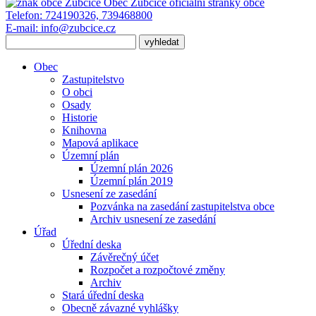
Obec Zubčice
oficiální stránky obce
Telefon:
724190326, 739468800
E-mail:
info@zubcice.cz
Obec
Zastupitelstvo
O obci
Osady
Historie
Knihovna
Mapová aplikace
Územní plán
Územní plán 2026
Územní plán 2019
Usnesení ze zasedání
Pozvánka na zasedání zastupitelstva obce
Archiv usnesení ze zasedání
Úřad
Úřední deska
Závěrečný účet
Rozpočet a rozpočtové změny
Archiv
Stará úřední deska
Obecně závazné vyhlášky