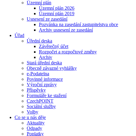
Územní plán
Územní plán 2026
Územní plán 2019
Usnesení ze zasedání
Pozvánka na zasedání zastupitelstva obce
Archiv usnesení ze zasedání
Úřad
Úřední deska
Závěrečný účet
Rozpočet a rozpočtové změny
Archiv
Stará úřední deska
Obecně závazné vyhlášky
e-Podatelna
Povinné informace
Výroční zprávy
Příspěvky
Formuláře ke stažení
CzechPOINT
Sociální služby
Volby
Co se u nás děje
Aktuality
Odpady
Poplatky