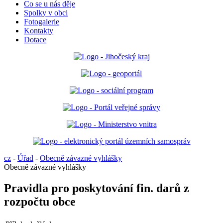
Co se u nás děje
Spolky v obci
Fotogalerie
Kontakty
Dotace
cz
-
Úřad
-
Obecně závazné vyhlášky
Obecně závazné vyhlášky
Pravidla pro poskytování fin. darů z
rozpočtu obce