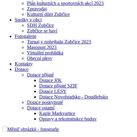
Plán kulturních a sportovních akcí 2023
Zpravodaj
Kulturní dům Zubčice
Spolky v obci
SDH Zubčice
Zubčice se baví
Fotogalerie
Turnaj v nohejbalu Zubčice 2023
Masopust 2023
Virtuální prohlídka
Obecní plesy
Kontakty
Dotace
Dotace přijaté
Dotace JčK
Dotace přijaté SZIF
Dotace LESY
Dotace Novohradsko - Doudlebsko
Dotace poskytnuté
Dotace ostatní
Kaple Markvartice
Opravy a rekonstrukce budov