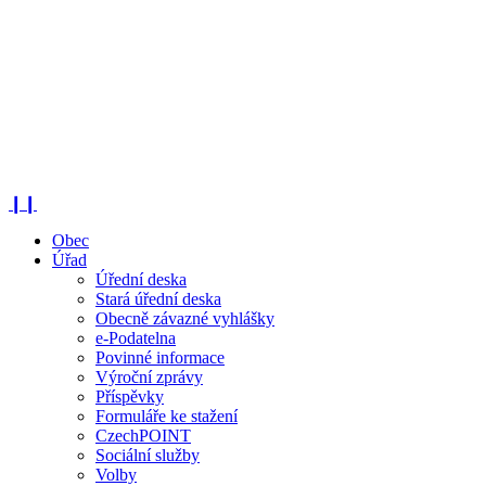
❙❙
Obec
Úřad
Úřední deska
Stará úřední deska
Obecně závazné vyhlášky
e-Podatelna
Povinné informace
Výroční zprávy
Příspěvky
Formuláře ke stažení
CzechPOINT
Sociální služby
Volby