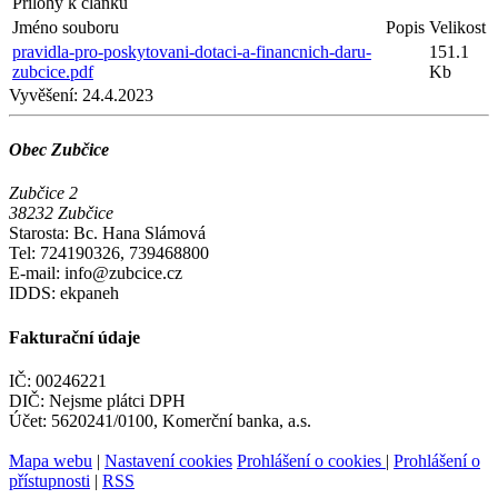
Přílohy k článku
Jméno souboru
Popis
Velikost
pravidla-pro-poskytovani-dotaci-a-financnich-daru-
151.1
zubcice.pdf
Kb
Vyvěšení:
24.4.2023
Obec Zubčice
Zubčice 2
38232 Zubčice
Starosta: Bc. Hana Slámová
Tel: 724190326, 739468800
E-mail: info@zubcice.cz
IDDS: ekpaneh
Fakturační údaje
IČ: 00246221
DIČ: Nejsme plátci DPH
Účet: 5620241/0100, Komerční banka, a.s.
Mapa webu
|
Nastavení cookies
Prohlášení o cookies
|
Prohlášení o
přístupnosti
|
RSS