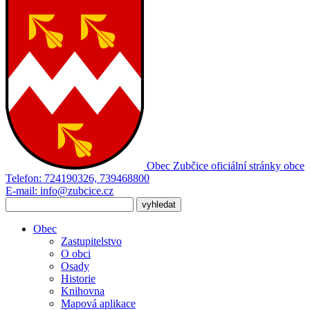
Obec Zubčice
oficiální stránky obce
Telefon:
724190326, 739468800
E-mail:
info@zubcice.cz
Obec
Zastupitelstvo
O obci
Osady
Historie
Knihovna
Mapová aplikace