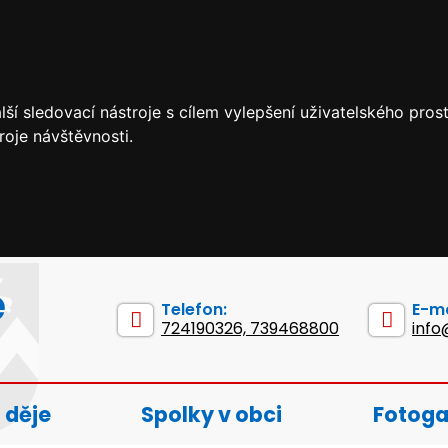
ší sledovací nástroje s cílem vylepšení uživatelského pro
roje návštěvnosti.
e
Telefon:
E-ma
724190326, 739468800
info
 děje
Spolky v obci
Fotoga