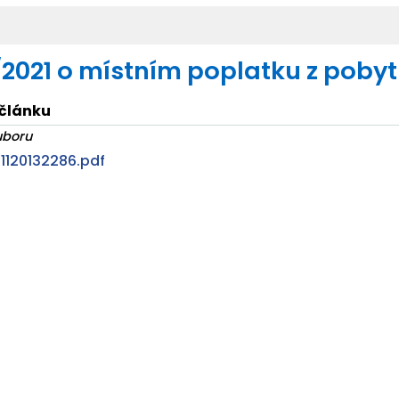
/2021 o místním poplatku z poby
 článku
uboru
1120132286.pdf