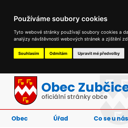
Používáme soubory cookies
Tyto webové stránky používají soubory cookies a dal
analýzy návštěvnosti webových stránek a zjištění zd
Souhlasím
Odmítám
Upravit mé předvolby
Obec Zubčic
oficiální stránky obce
Obec
Úřad
Co se u nás