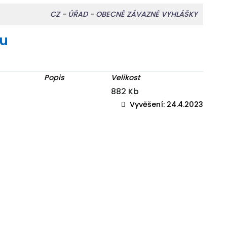
CZ
-
ÚŘAD
-
OBECNĚ ZÁVAZNÉ VYHLÁŠKY
tu
Popis
Velikost
882 Kb
Vyvěšení:
24.4.2023