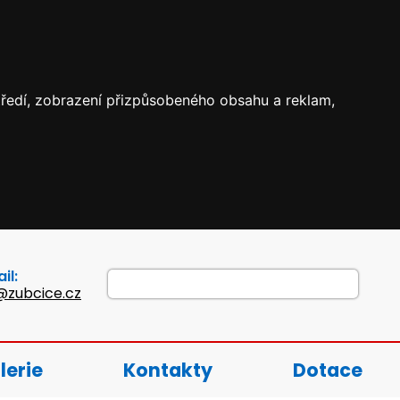
středí, zobrazení přizpůsobeného obsahu a reklam,
il:
@zubcice.cz
lerie
Kontakty
Dotace