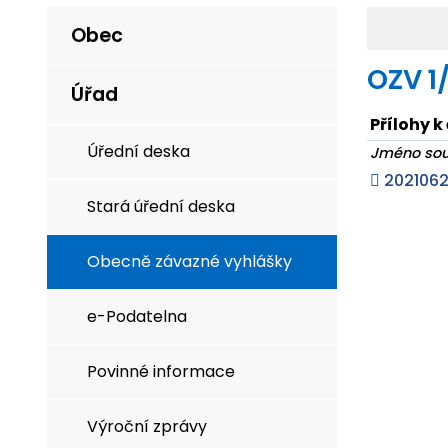
Obec
OZV 1
Úřad
Přílohy k
Úřední deska
Jméno so
2021062
Stará úřední deska
Obecně závazné vyhlášky
e-Podatelna
Povinné informace
Výroční zprávy