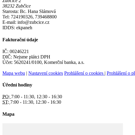
Zubčice 2
38232 Zubčice
Starosta: Bc. Hana Slámová
Tel: 724190326, 739468800
E-mail: info@zubcice.cz
IDDS: ekpaneh
Fakturační údaje
IČ: 00246221
DIČ: Nejsme plátci DPH
Účet: 5620241/0100, Komerční banka, a.s.
Mapa webu
|
Nastavení cookies
Prohlášení o cookies
|
Prohlášení o př
Úřední hodiny
PO:
7:00 - 11:30, 12:30 - 16:30
ST:
7:00 - 11:30, 12:30 - 16:30
Mapa