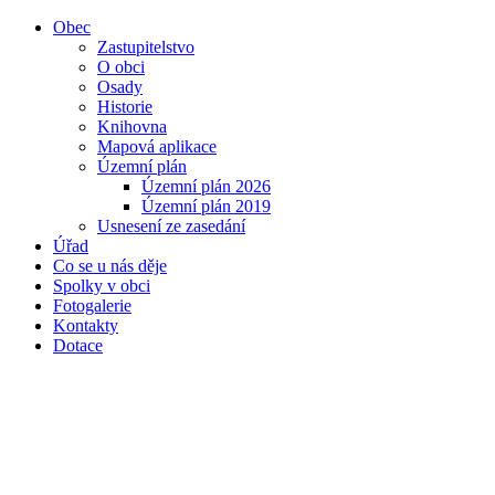
Obec
Zastupitelstvo
O obci
Osady
Historie
Knihovna
Mapová aplikace
Územní plán
Územní plán 2026
Územní plán 2019
Usnesení ze zasedání
Úřad
Co se u nás děje
Spolky v obci
Fotogalerie
Kontakty
Dotace