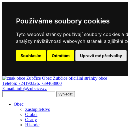
Používáme soubory cookies
Tyto webové stránky používají soubory cookies a da
analýzy návštěvnosti webových stránek a zjištění z
Souhlasím
Odmítám
Upravit mé předvolby
Obec Zubčice
oficiální stránky obce
Telefon:
724190326, 739468800
E-mail:
info@zubcice.cz
Obec
Zastupitelstvo
O obci
Osady
Historie