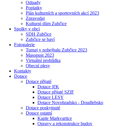
Odpady
Poplatky
Plán kulturních a sportovních akcí 2023
Zpravodaj
Kulturní dům Zubčice
Spolky v obci
SDH Zubčice
Zubčice se baví
Fotogalerie
Turnaj v nohejbalu Zubčice 2023
Masopust 2023
Virtuální prohlídka
Obecní plesy
Kontakty
Dotace
Dotace přijaté
Dotace JčK
Dotace přijaté SZIF
Dotace LESY
Dotace Novohradsko - Doudlebsko
Dotace poskytnuté
Dotace ostatní
Kaple Markvartice
Opravy a rekonstrukce budov