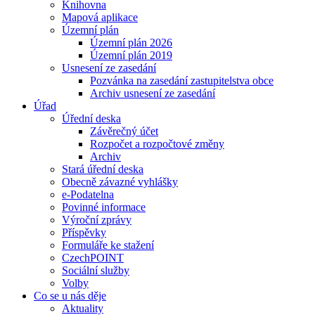
Knihovna
Mapová aplikace
Územní plán
Územní plán 2026
Územní plán 2019
Usnesení ze zasedání
Pozvánka na zasedání zastupitelstva obce
Archiv usnesení ze zasedání
Úřad
Úřední deska
Závěrečný účet
Rozpočet a rozpočtové změny
Archiv
Stará úřední deska
Obecně závazné vyhlášky
e-Podatelna
Povinné informace
Výroční zprávy
Příspěvky
Formuláře ke stažení
CzechPOINT
Sociální služby
Volby
Co se u nás děje
Aktuality