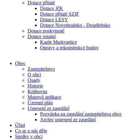
Dotace přijaté
Dotace JčK
Dotace přijaté SZIF
Dotace LESY
Dotace Novohradsko - Doudlebsko
Dotace poskytnuté
Dotace ostatní
Kaple Markvartice
Opravy a rekonstrukce budov
Obec
Zastupitelstvo
O obci
Osady
Historie
Knihovna
Mapová aplikace
Územní plán
Usnesení ze zasedání
Pozvánka na zasedání zastupitelstva obce
Archiv usnesení ze zasedání
Úřad
Co se u nás děje
Spolky v obci