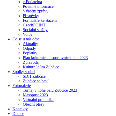
e-Podatelna
Povinné informace
Výroční zprávy
Příspěvky
Formuláře ke stažení
CzechPOINT
Sociální služby
Volby
Co se u nás děje
Aktuality
Odpady
Poplatky
Plán kulturních a sportovních akcí 2023
Zpravodaj
Kulturní dům Zubčice
Spolky v obci
SDH Zubčice
Zubčice se baví
Fotogalerie
Turnaj v nohejbalu Zubčice 2023
Masopust 2023
Virtuální prohlídka
Obecní plesy
Kontakty
Dotace