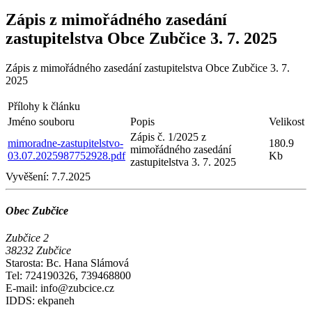
Zápis z mimořádného zasedání
zastupitelstva Obce Zubčice 3. 7. 2025
Zápis z mimořádného zasedání zastupitelstva Obce Zubčice 3. 7.
2025
Přílohy k článku
Jméno souboru
Popis
Velikost
Zápis č. 1/2025 z
mimoradne-zastupitelstvo-
180.9
mimořádného zasedání
03.07.2025987752928.pdf
Kb
zastupitelstva 3. 7. 2025
Vyvěšení:
7.7.2025
Obec Zubčice
Zubčice 2
38232 Zubčice
Starosta: Bc. Hana Slámová
Tel: 724190326, 739468800
E-mail: info@zubcice.cz
IDDS: ekpaneh