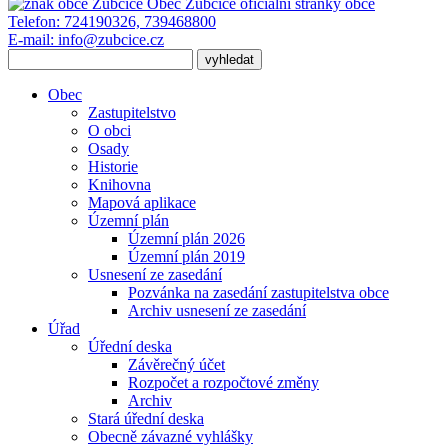
Obec Zubčice
oficiální stránky obce
Telefon:
724190326, 739468800
E-mail:
info@zubcice.cz
Obec
Zastupitelstvo
O obci
Osady
Historie
Knihovna
Mapová aplikace
Územní plán
Územní plán 2026
Územní plán 2019
Usnesení ze zasedání
Pozvánka na zasedání zastupitelstva obce
Archiv usnesení ze zasedání
Úřad
Úřední deska
Závěrečný účet
Rozpočet a rozpočtové změny
Archiv
Stará úřední deska
Obecně závazné vyhlášky