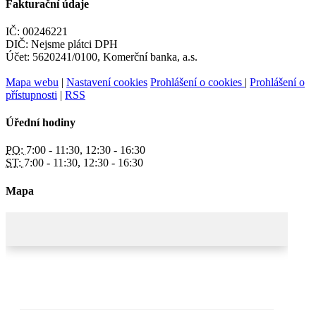
Fakturační údaje
IČ: 00246221
DIČ: Nejsme plátci DPH
Účet: 5620241/0100, Komerční banka, a.s.
Mapa webu
|
Nastavení cookies
Prohlášení o cookies
|
Prohlášení o
přístupnosti
|
RSS
Úřední hodiny
PO:
7:00 - 11:30, 12:30 - 16:30
ST:
7:00 - 11:30, 12:30 - 16:30
Mapa