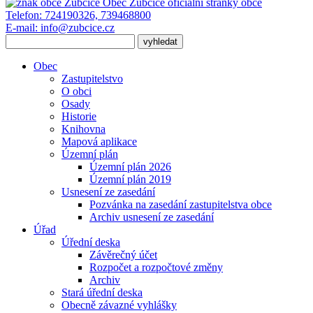
Obec Zubčice
oficiální stránky obce
Telefon:
724190326, 739468800
E-mail:
info@zubcice.cz
Obec
Zastupitelstvo
O obci
Osady
Historie
Knihovna
Mapová aplikace
Územní plán
Územní plán 2026
Územní plán 2019
Usnesení ze zasedání
Pozvánka na zasedání zastupitelstva obce
Archiv usnesení ze zasedání
Úřad
Úřední deska
Závěrečný účet
Rozpočet a rozpočtové změny
Archiv
Stará úřední deska
Obecně závazné vyhlášky