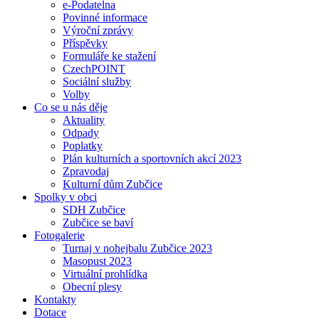
e-Podatelna
Povinné informace
Výroční zprávy
Příspěvky
Formuláře ke stažení
CzechPOINT
Sociální služby
Volby
Co se u nás děje
Aktuality
Odpady
Poplatky
Plán kulturních a sportovních akcí 2023
Zpravodaj
Kulturní dům Zubčice
Spolky v obci
SDH Zubčice
Zubčice se baví
Fotogalerie
Turnaj v nohejbalu Zubčice 2023
Masopust 2023
Virtuální prohlídka
Obecní plesy
Kontakty
Dotace