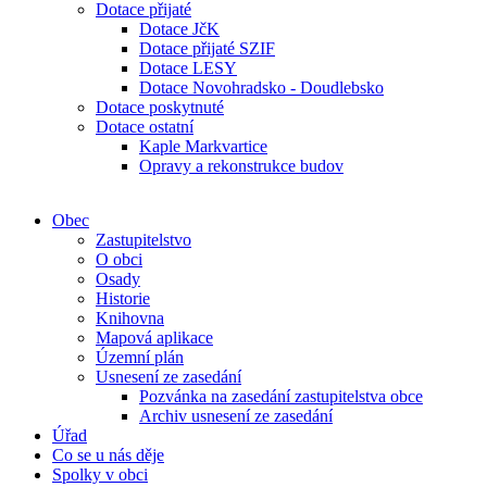
Dotace přijaté
Dotace JčK
Dotace přijaté SZIF
Dotace LESY
Dotace Novohradsko - Doudlebsko
Dotace poskytnuté
Dotace ostatní
Kaple Markvartice
Opravy a rekonstrukce budov
Obec
Zastupitelstvo
O obci
Osady
Historie
Knihovna
Mapová aplikace
Územní plán
Usnesení ze zasedání
Pozvánka na zasedání zastupitelstva obce
Archiv usnesení ze zasedání
Úřad
Co se u nás děje
Spolky v obci