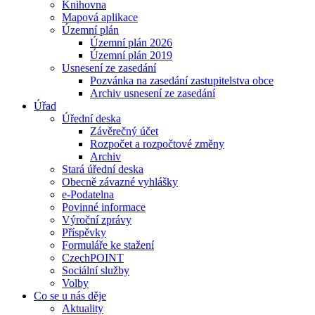
Knihovna
Mapová aplikace
Územní plán
Územní plán 2026
Územní plán 2019
Usnesení ze zasedání
Pozvánka na zasedání zastupitelstva obce
Archiv usnesení ze zasedání
Úřad
Úřední deska
Závěrečný účet
Rozpočet a rozpočtové změny
Archiv
Stará úřední deska
Obecně závazné vyhlášky
e-Podatelna
Povinné informace
Výroční zprávy
Příspěvky
Formuláře ke stažení
CzechPOINT
Sociální služby
Volby
Co se u nás děje
Aktuality