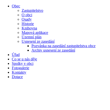
Obec
Zastupitelstvo
O obci
Osady
Historie
Knihovna
Mapová aplikace
Územní plán
Usnesení ze zasedání
Pozvánka na zasedání zastupitelstva obce
Archiv usnesení ze zasedání
Úřad
Co se u nás děje
Spolky v obci
Fotogalerie
Kontakty
Dotace