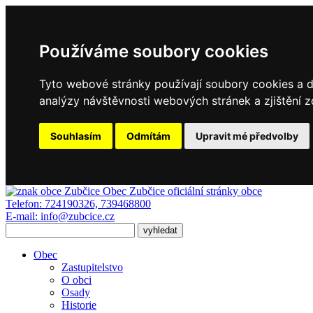
Používáme soubory cookies
Tyto webové stránky používají soubory cookies a da
analýzy návštěvnosti webových stránek a zjištění z
Souhlasím
Odmítám
Upravit mé předvolby
Obec Zubčice
oficiální stránky obce
Telefon:
724190326, 739468800
E-mail:
info@zubcice.cz
Obec
Zastupitelstvo
O obci
Osady
Historie