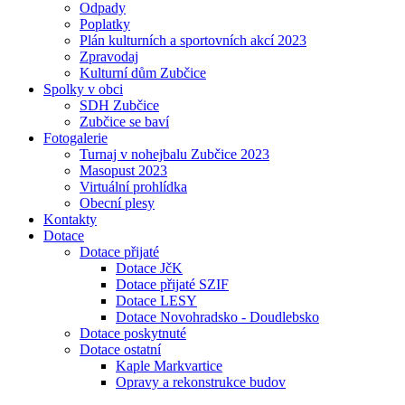
Odpady
Poplatky
Plán kulturních a sportovních akcí 2023
Zpravodaj
Kulturní dům Zubčice
Spolky v obci
SDH Zubčice
Zubčice se baví
Fotogalerie
Turnaj v nohejbalu Zubčice 2023
Masopust 2023
Virtuální prohlídka
Obecní plesy
Kontakty
Dotace
Dotace přijaté
Dotace JčK
Dotace přijaté SZIF
Dotace LESY
Dotace Novohradsko - Doudlebsko
Dotace poskytnuté
Dotace ostatní
Kaple Markvartice
Opravy a rekonstrukce budov