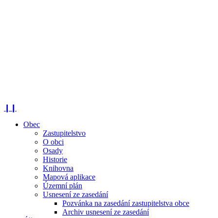
❙❙
Obec
Zastupitelstvo
O obci
Osady
Historie
Knihovna
Mapová aplikace
Územní plán
Usnesení ze zasedání
Pozvánka na zasedání zastupitelstva obce
Archiv usnesení ze zasedání