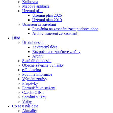
Knihovna
Mapová aplikace
Územní plán
Územní plán 2026
Územní plán 2019
Usnesení ze zasedání
Pozvánka na zasedání zastupitelstva obce
Archiv usnesení ze zasedání
Úřad
Úřední deska
Závěrečný účet
Rozpočet a rozpočtové změny
Archiv
Stará úřední deska
Obecně závazné vyhlášky
e-Podatelna
Povinné informace
Výroční zprávy
Příspěvky
Formuláře ke stažení
CzechPOINT
Sociální služby
Volby
Co se u nás děje
Aktuality