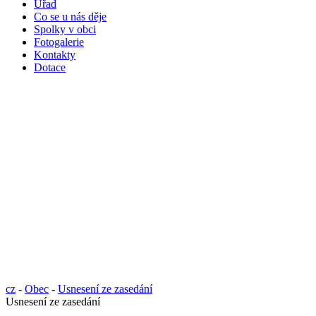
Úřad
Co se u nás děje
Spolky v obci
Fotogalerie
Kontakty
Dotace
cz
-
Obec
-
Usnesení ze zasedání
Usnesení ze zasedání