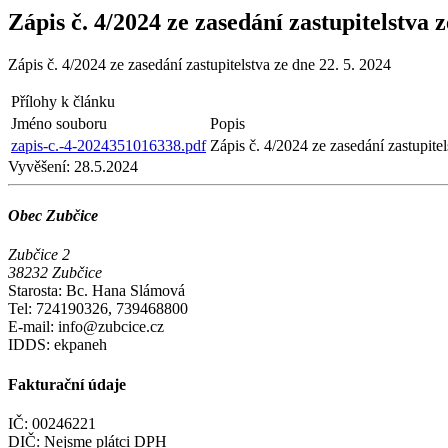
Zápis č. 4/2024 ze zasedání zastupitelstva z
Zápis č. 4/2024 ze zasedání zastupitelstva ze dne 22. 5. 2024
Přílohy k článku
Jméno souboru
Popis
zapis-c.-4-2024351016338.pdf
Zápis č. 4/2024 ze zasedání zastupite
Vyvěšení:
28.5.2024
Obec Zubčice
Zubčice 2
38232 Zubčice
Starosta: Bc. Hana Slámová
Tel: 724190326, 739468800
E-mail: info@zubcice.cz
IDDS: ekpaneh
Fakturační údaje
IČ: 00246221
DIČ: Nejsme plátci DPH