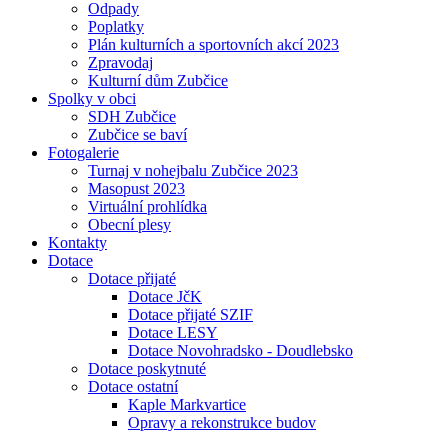
Odpady
Poplatky
Plán kulturních a sportovních akcí 2023
Zpravodaj
Kulturní dům Zubčice
Spolky v obci
SDH Zubčice
Zubčice se baví
Fotogalerie
Turnaj v nohejbalu Zubčice 2023
Masopust 2023
Virtuální prohlídka
Obecní plesy
Kontakty
Dotace
Dotace přijaté
Dotace JčK
Dotace přijaté SZIF
Dotace LESY
Dotace Novohradsko - Doudlebsko
Dotace poskytnuté
Dotace ostatní
Kaple Markvartice
Opravy a rekonstrukce budov