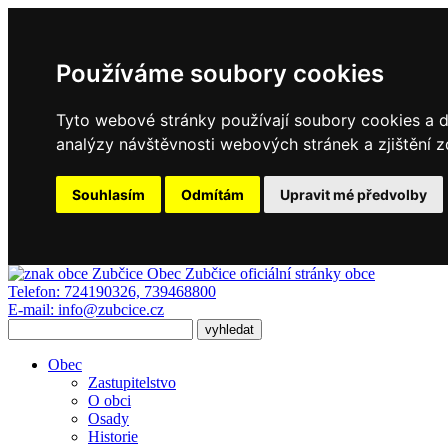
Používáme soubory cookies
Tyto webové stránky používají soubory cookies a da
analýzy návštěvnosti webových stránek a zjištění z
Souhlasím
Odmítám
Upravit mé předvolby
Obec Zubčice
oficiální stránky obce
Telefon:
724190326, 739468800
E-mail:
info@zubcice.cz
Obec
Zastupitelstvo
O obci
Osady
Historie