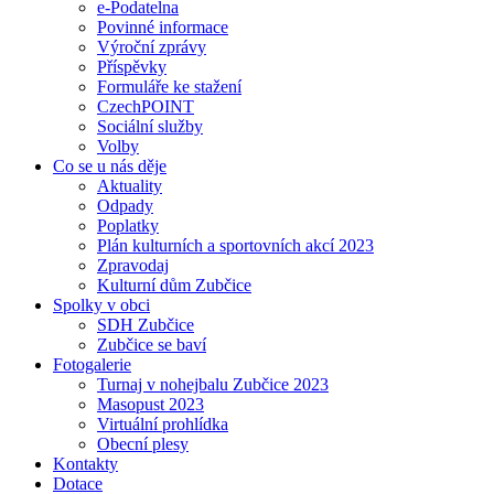
e-Podatelna
Povinné informace
Výroční zprávy
Příspěvky
Formuláře ke stažení
CzechPOINT
Sociální služby
Volby
Co se u nás děje
Aktuality
Odpady
Poplatky
Plán kulturních a sportovních akcí 2023
Zpravodaj
Kulturní dům Zubčice
Spolky v obci
SDH Zubčice
Zubčice se baví
Fotogalerie
Turnaj v nohejbalu Zubčice 2023
Masopust 2023
Virtuální prohlídka
Obecní plesy
Kontakty
Dotace