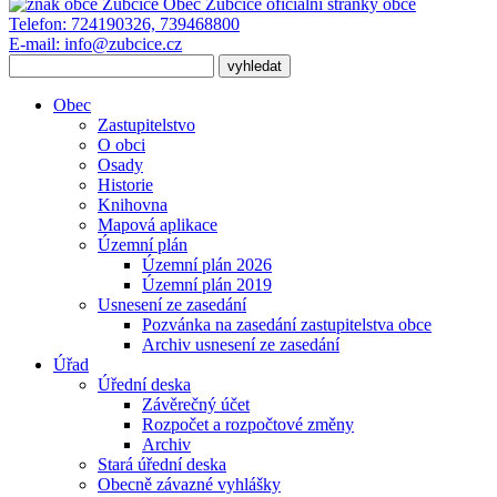
Obec Zubčice
oficiální stránky obce
Telefon:
724190326, 739468800
E-mail:
info@zubcice.cz
Obec
Zastupitelstvo
O obci
Osady
Historie
Knihovna
Mapová aplikace
Územní plán
Územní plán 2026
Územní plán 2019
Usnesení ze zasedání
Pozvánka na zasedání zastupitelstva obce
Archiv usnesení ze zasedání
Úřad
Úřední deska
Závěrečný účet
Rozpočet a rozpočtové změny
Archiv
Stará úřední deska
Obecně závazné vyhlášky