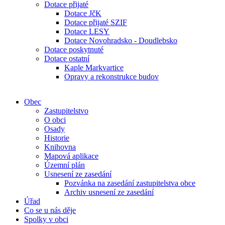
Dotace přijaté
Dotace JčK
Dotace přijaté SZIF
Dotace LESY
Dotace Novohradsko - Doudlebsko
Dotace poskytnuté
Dotace ostatní
Kaple Markvartice
Opravy a rekonstrukce budov
Obec
Zastupitelstvo
O obci
Osady
Historie
Knihovna
Mapová aplikace
Územní plán
Usnesení ze zasedání
Pozvánka na zasedání zastupitelstva obce
Archiv usnesení ze zasedání
Úřad
Co se u nás děje
Spolky v obci