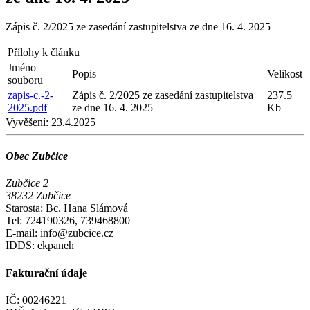
Zápis č. 2/2025 ze zasedání zastupitelstva ze dne 16. 4. 2025
Přílohy k článku
Jméno
Popis
Velikost
souboru
zapis-c.-2-
Zápis č. 2/2025 ze zasedání zastupitelstva
237.5
2025.pdf
ze dne 16. 4. 2025
Kb
Vyvěšení:
23.4.2025
Obec Zubčice
Zubčice 2
38232 Zubčice
Starosta: Bc. Hana Slámová
Tel: 724190326, 739468800
E-mail: info@zubcice.cz
IDDS: ekpaneh
Fakturační údaje
IČ: 00246221