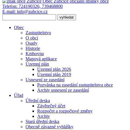
Obec Zubčice
oficiální stránky obce
Telefon:
724190326, 739468800
E-mail:
info@zubcice.cz
Obec
Zastupitelstvo
O obci
Osady
Historie
Knihovna
Mapová aplikace
Územní plán
Územní plán 2026
Územní plán 2019
Usnesení ze zasedání
Pozvánka na zasedání zastupitelstva obce
Archiv usnesení ze zasedání
Úřad
Úřední deska
Závěrečný účet
Rozpočet a rozpočtové změny
Archiv
Stará úřední deska
Obecně závazné vyhlášky