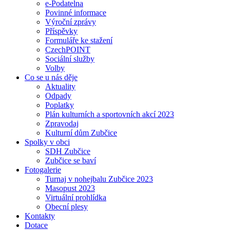
e-Podatelna
Povinné informace
Výroční zprávy
Příspěvky
Formuláře ke stažení
CzechPOINT
Sociální služby
Volby
Co se u nás děje
Aktuality
Odpady
Poplatky
Plán kulturních a sportovních akcí 2023
Zpravodaj
Kulturní dům Zubčice
Spolky v obci
SDH Zubčice
Zubčice se baví
Fotogalerie
Turnaj v nohejbalu Zubčice 2023
Masopust 2023
Virtuální prohlídka
Obecní plesy
Kontakty
Dotace