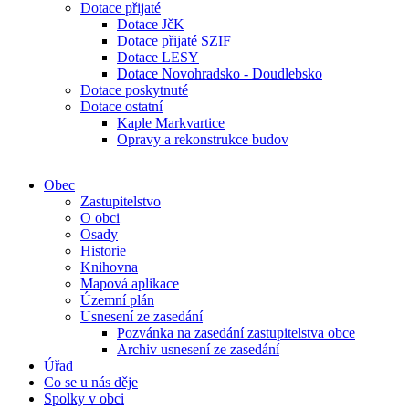
Dotace přijaté
Dotace JčK
Dotace přijaté SZIF
Dotace LESY
Dotace Novohradsko - Doudlebsko
Dotace poskytnuté
Dotace ostatní
Kaple Markvartice
Opravy a rekonstrukce budov
Obec
Zastupitelstvo
O obci
Osady
Historie
Knihovna
Mapová aplikace
Územní plán
Usnesení ze zasedání
Pozvánka na zasedání zastupitelstva obce
Archiv usnesení ze zasedání
Úřad
Co se u nás děje
Spolky v obci