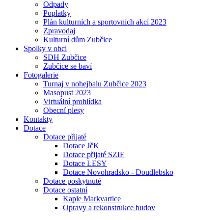
Odpady
Poplatky
Plán kulturních a sportovních akcí 2023
Zpravodaj
Kulturní dům Zubčice
Spolky v obci
SDH Zubčice
Zubčice se baví
Fotogalerie
Turnaj v nohejbalu Zubčice 2023
Masopust 2023
Virtuální prohlídka
Obecní plesy
Kontakty
Dotace
Dotace přijaté
Dotace JčK
Dotace přijaté SZIF
Dotace LESY
Dotace Novohradsko - Doudlebsko
Dotace poskytnuté
Dotace ostatní
Kaple Markvartice
Opravy a rekonstrukce budov