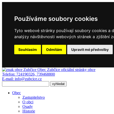
Používáme soubory cookies
Tyto webové stránky používají soubory cookies a da
analýzy návštěvnosti webových stránek a zjištění z
Souhlasím
Odmítám
Upravit mé předvolby
Obec Zubčice
oficiální stránky obce
Telefon:
724190326, 739468800
E-mail:
info@zubcice.cz
Obec
Zastupitelstvo
O obci
Osady
Historie