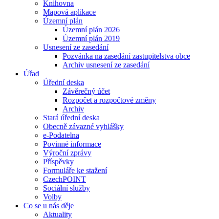
Knihovna
Mapová aplikace
Územní plán
Územní plán 2026
Územní plán 2019
Usnesení ze zasedání
Pozvánka na zasedání zastupitelstva obce
Archiv usnesení ze zasedání
Úřad
Úřední deska
Závěrečný účet
Rozpočet a rozpočtové změny
Archiv
Stará úřední deska
Obecně závazné vyhlášky
e-Podatelna
Povinné informace
Výroční zprávy
Příspěvky
Formuláře ke stažení
CzechPOINT
Sociální služby
Volby
Co se u nás děje
Aktuality