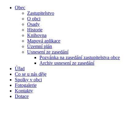
Obec
Zastupitelstvo
O obci
Osady
Historie
Knihovna
Mapová aplikace
Územní plán
Usnesení ze zasedání
Pozvánka na zasedání zastupitelstva obce
Archiv usnesení ze zasedání
Úřad
Co se u nás děje
Spolky v obci
Fotogalerie
Kontakty
Dotace