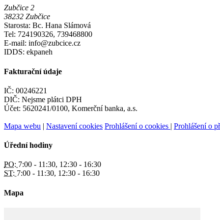
Zubčice 2
38232 Zubčice
Starosta: Bc. Hana Slámová
Tel: 724190326, 739468800
E-mail: info@zubcice.cz
IDDS: ekpaneh
Fakturační údaje
IČ: 00246221
DIČ: Nejsme plátci DPH
Účet: 5620241/0100, Komerční banka, a.s.
Mapa webu
|
Nastavení cookies
Prohlášení o cookies
|
Prohlášení o př
Úřední hodiny
PO:
7:00 - 11:30, 12:30 - 16:30
ST:
7:00 - 11:30, 12:30 - 16:30
Mapa