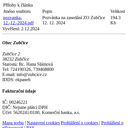
Přílohy k článku
Jméno souboru
Popis
Velikost
pozvanka-
Pozvánka na zasedání ZO Zubčice
194.3
12.-12.-2024.pdf
12. 12. 2024
Kb
Vyvěšení:
2.12.2024
Obec Zubčice
Zubčice 2
38232 Zubčice
Starosta: Bc. Hana Slámová
Tel: 724190326, 739468800
E-mail: info@zubcice.cz
IDDS: ekpaneh
Fakturační údaje
IČ: 00246221
DIČ: Nejsme plátci DPH
Účet: 5620241/0100, Komerční banka, a.s.
Mapa webu
|
Nastavení cookies
Prohlášení o cookies
|
Prohlášení o
přístupnosti
|
RSS