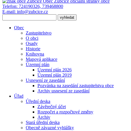
Obec Zubčice
oficiální stránky obce
Telefon:
724190326, 739468800
E-mail:
info@zubcice.cz
Obec
Zastupitelstvo
O obci
Osady
Historie
Knihovna
Mapová aplikace
Územní plán
Územní plán 2026
Územní plán 2019
Usnesení ze zasedání
Pozvánka na zasedání zastupitelstva obce
Archiv usnesení ze zasedání
Úřad
Úřední deska
Závěrečný účet
Rozpočet a rozpočtové změny
Archiv
Stará úřední deska
Obecně závazné vyhlášky