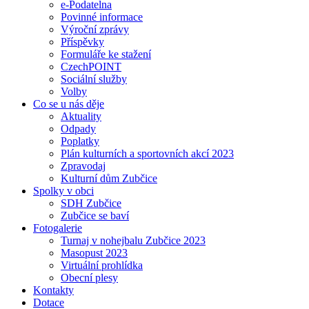
e-Podatelna
Povinné informace
Výroční zprávy
Příspěvky
Formuláře ke stažení
CzechPOINT
Sociální služby
Volby
Co se u nás děje
Aktuality
Odpady
Poplatky
Plán kulturních a sportovních akcí 2023
Zpravodaj
Kulturní dům Zubčice
Spolky v obci
SDH Zubčice
Zubčice se baví
Fotogalerie
Turnaj v nohejbalu Zubčice 2023
Masopust 2023
Virtuální prohlídka
Obecní plesy
Kontakty
Dotace