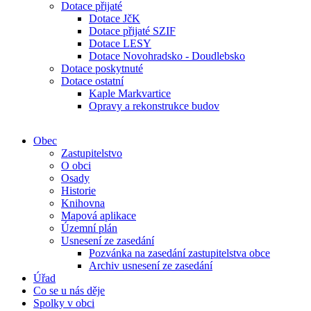
Dotace přijaté
Dotace JčK
Dotace přijaté SZIF
Dotace LESY
Dotace Novohradsko - Doudlebsko
Dotace poskytnuté
Dotace ostatní
Kaple Markvartice
Opravy a rekonstrukce budov
Obec
Zastupitelstvo
O obci
Osady
Historie
Knihovna
Mapová aplikace
Územní plán
Usnesení ze zasedání
Pozvánka na zasedání zastupitelstva obce
Archiv usnesení ze zasedání
Úřad
Co se u nás děje
Spolky v obci