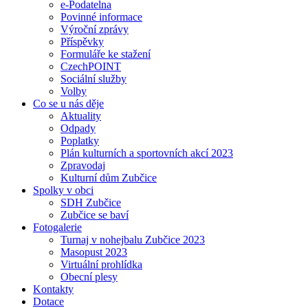
e-Podatelna
Povinné informace
Výroční zprávy
Příspěvky
Formuláře ke stažení
CzechPOINT
Sociální služby
Volby
Co se u nás děje
Aktuality
Odpady
Poplatky
Plán kulturních a sportovních akcí 2023
Zpravodaj
Kulturní dům Zubčice
Spolky v obci
SDH Zubčice
Zubčice se baví
Fotogalerie
Turnaj v nohejbalu Zubčice 2023
Masopust 2023
Virtuální prohlídka
Obecní plesy
Kontakty
Dotace