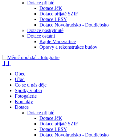
Dotace přijaté
Dotace JčK
Dotace přijaté SZIF
Dotace LESY
Dotace Novohradsko - Doudlebsko
Dotace poskytnuté
Dotace ostatní
Kaple Markvartice
Opravy a rekonstrukce budov
❙❙
Obec
Úřad
Co se u nás děje
Spolky v obci
Fotogalerie
Kontakty
Dotace
Dotace přijaté
Dotace JčK
Dotace přijaté SZIF
Dotace LESY
Dotace Novohradsko - Doudlebsko