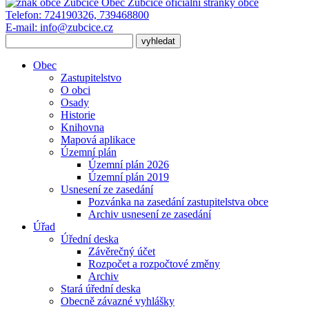
Obec Zubčice
oficiální stránky obce
Telefon:
724190326, 739468800
E-mail:
info@zubcice.cz
Obec
Zastupitelstvo
O obci
Osady
Historie
Knihovna
Mapová aplikace
Územní plán
Územní plán 2026
Územní plán 2019
Usnesení ze zasedání
Pozvánka na zasedání zastupitelstva obce
Archiv usnesení ze zasedání
Úřad
Úřední deska
Závěrečný účet
Rozpočet a rozpočtové změny
Archiv
Stará úřední deska
Obecně závazné vyhlášky