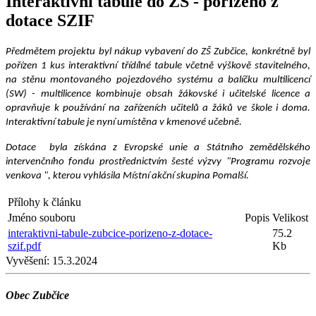
Interaktivní tabule do ZŠ - pořízeno z
dotace SZIF
Předmětem projektu byl nákup vybavení do ZŠ Zubčice, konkrétně byl
pořízen 1 kus interaktivní třídílné tabule včetně výškově stavitelného,
na stěnu montovaného pojezdového systému a balíčku multilicencí
(SW) - multilicence kombinuje obsah žákovské i učitelské licence a
opravňuje k používání na zařízeních učitelů a žáků ve škole i doma.
Interaktivní tabule je nyní umístěna v kmenové učebně.
Dotace byla získána z Evropské unie a Státního zemědělského
intervenčního fondu prostřednictvím šesté výzvy "Programu rozvoje
venkova ", kterou vyhlásila Místní akční skupina Pomalší.
Přílohy k článku
Jméno souboru
Popis
Velikost
interaktivni-tabule-zubcice-porizeno-z-dotace-
75.2
szif.pdf
Kb
Vyvěšení:
15.3.2024
Obec Zubčice