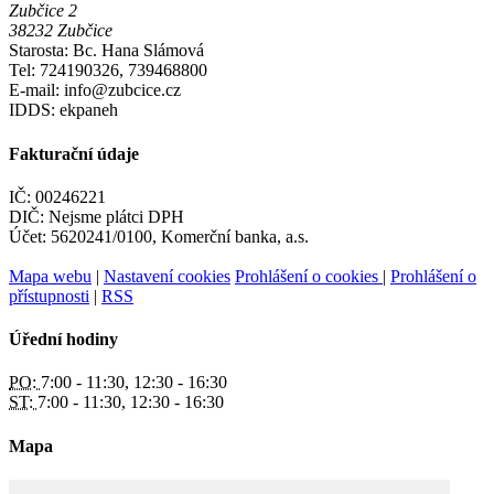
Zubčice 2
38232 Zubčice
Starosta: Bc. Hana Slámová
Tel: 724190326, 739468800
E-mail: info@zubcice.cz
IDDS: ekpaneh
Fakturační údaje
IČ: 00246221
DIČ: Nejsme plátci DPH
Účet: 5620241/0100, Komerční banka, a.s.
Mapa webu
|
Nastavení cookies
Prohlášení o cookies
|
Prohlášení o
přístupnosti
|
RSS
Úřední hodiny
PO:
7:00 - 11:30, 12:30 - 16:30
ST:
7:00 - 11:30, 12:30 - 16:30
Mapa