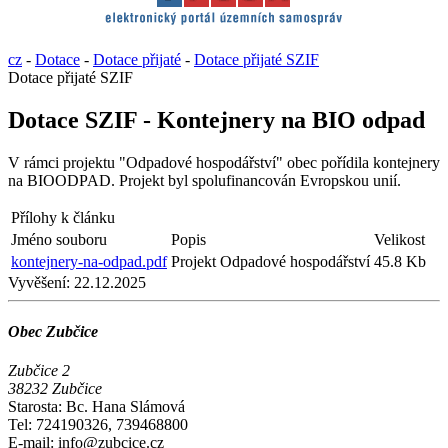
cz
-
Dotace
-
Dotace přijaté
-
Dotace přijaté SZIF
Dotace přijaté SZIF
Dotace SZIF - Kontejnery na BIO odpad
V rámci projektu "Odpadové hospodářství" obec pořídila kontejnery
na BIOODPAD. Projekt byl spolufinancován Evropskou unií.
Přílohy k článku
Jméno souboru
Popis
Velikost
kontejnery-na-odpad.pdf
Projekt Odpadové hospodářství
45.8 Kb
Vyvěšení:
22.12.2025
Obec Zubčice
Zubčice 2
38232 Zubčice
Starosta: Bc. Hana Slámová
Tel: 724190326, 739468800
E-mail: info@zubcice.cz