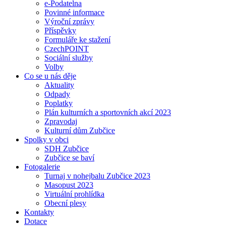
e-Podatelna
Povinné informace
Výroční zprávy
Příspěvky
Formuláře ke stažení
CzechPOINT
Sociální služby
Volby
Co se u nás děje
Aktuality
Odpady
Poplatky
Plán kulturních a sportovních akcí 2023
Zpravodaj
Kulturní dům Zubčice
Spolky v obci
SDH Zubčice
Zubčice se baví
Fotogalerie
Turnaj v nohejbalu Zubčice 2023
Masopust 2023
Virtuální prohlídka
Obecní plesy
Kontakty
Dotace