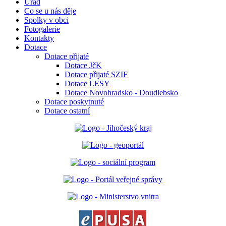
Úřad
Co se u nás děje
Spolky v obci
Fotogalerie
Kontakty
Dotace
Dotace přijaté
Dotace JčK
Dotace přijaté SZIF
Dotace LESY
Dotace Novohradsko - Doudlebsko
Dotace poskytnuté
Dotace ostatní