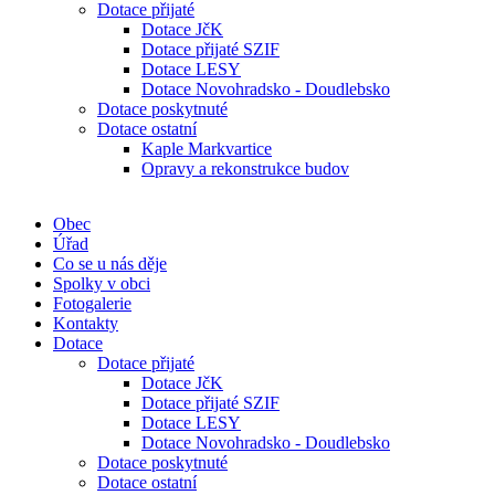
Dotace přijaté
Dotace JčK
Dotace přijaté SZIF
Dotace LESY
Dotace Novohradsko - Doudlebsko
Dotace poskytnuté
Dotace ostatní
Kaple Markvartice
Opravy a rekonstrukce budov
Obec
Úřad
Co se u nás děje
Spolky v obci
Fotogalerie
Kontakty
Dotace
Dotace přijaté
Dotace JčK
Dotace přijaté SZIF
Dotace LESY
Dotace Novohradsko - Doudlebsko
Dotace poskytnuté
Dotace ostatní