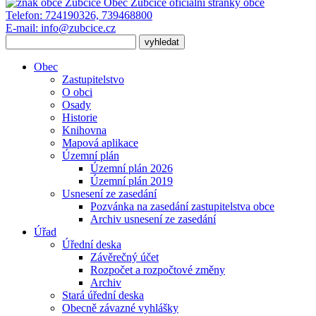
Obec Zubčice
oficiální stránky obce
Telefon:
724190326, 739468800
E-mail:
info@zubcice.cz
Obec
Zastupitelstvo
O obci
Osady
Historie
Knihovna
Mapová aplikace
Územní plán
Územní plán 2026
Územní plán 2019
Usnesení ze zasedání
Pozvánka na zasedání zastupitelstva obce
Archiv usnesení ze zasedání
Úřad
Úřední deska
Závěrečný účet
Rozpočet a rozpočtové změny
Archiv
Stará úřední deska
Obecně závazné vyhlášky