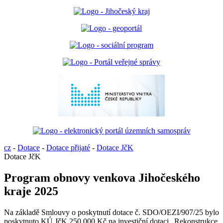
cz
-
Dotace
-
Dotace přijaté
-
Dotace JčK
Dotace JčK
Program obnovy venkova Jihočeského
kraje 2025
Na základě Smlouvy o poskytnutí dotace č. SDO/OEZI/907/25 bylo
poskytnuto KÚ JčK 250.000 Kč na investiční dotaci „Rekonstrukce