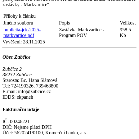
zastávky - Markvartice“.
Přílohy k článku
Jméno souboru
Popis
Velikost
publicita-jck-2025-
Zastávka Markvartice -
958.5
markvartice.pdf
Program POV
Kb
Vyvěšení:
28.11.2025
Obec Zubčice
Zubčice 2
38232 Zubčice
Starosta: Bc. Hana Slámová
Tel: 724190326, 739468800
E-mail: info@zubcice.cz
IDDS: ekpaneh
Fakturační údaje
IČ: 00246221
DIČ: Nejsme plátci DPH
Účet: 5620241/0100, Komerční banka, a.s.