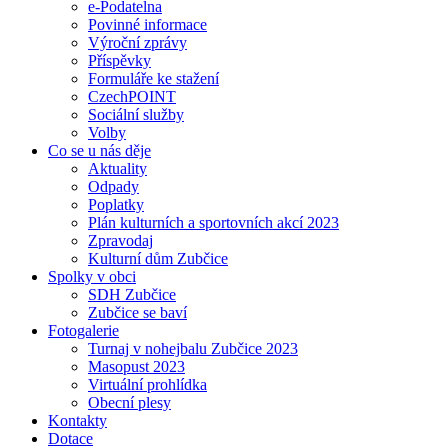
e-Podatelna
Povinné informace
Výroční zprávy
Příspěvky
Formuláře ke stažení
CzechPOINT
Sociální služby
Volby
Co se u nás děje
Aktuality
Odpady
Poplatky
Plán kulturních a sportovních akcí 2023
Zpravodaj
Kulturní dům Zubčice
Spolky v obci
SDH Zubčice
Zubčice se baví
Fotogalerie
Turnaj v nohejbalu Zubčice 2023
Masopust 2023
Virtuální prohlídka
Obecní plesy
Kontakty
Dotace