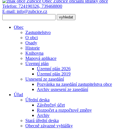
Obec Zubčice
oficiální stránky obce
Telefon:
724190326, 739468800
E-mail:
info@zubcice.cz
Obec
Zastupitelstvo
O obci
Osady
Historie
Knihovna
Mapová aplikace
Územní plán
Územní plán 2026
Územní plán 2019
Usnesení ze zasedání
Pozvánka na zasedání zastupitelstva obce
Archiv usnesení ze zasedání
Úřad
Úřední deska
Závěrečný účet
Rozpočet a rozpočtové změny
Archiv
Stará úřední deska
Obecně závazné vyhlášky