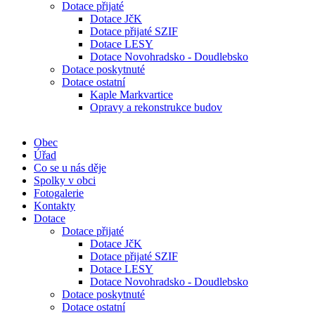
Dotace přijaté
Dotace JčK
Dotace přijaté SZIF
Dotace LESY
Dotace Novohradsko - Doudlebsko
Dotace poskytnuté
Dotace ostatní
Kaple Markvartice
Opravy a rekonstrukce budov
Obec
Úřad
Co se u nás děje
Spolky v obci
Fotogalerie
Kontakty
Dotace
Dotace přijaté
Dotace JčK
Dotace přijaté SZIF
Dotace LESY
Dotace Novohradsko - Doudlebsko
Dotace poskytnuté
Dotace ostatní