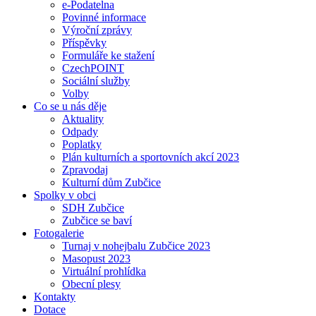
e-Podatelna
Povinné informace
Výroční zprávy
Příspěvky
Formuláře ke stažení
CzechPOINT
Sociální služby
Volby
Co se u nás děje
Aktuality
Odpady
Poplatky
Plán kulturních a sportovních akcí 2023
Zpravodaj
Kulturní dům Zubčice
Spolky v obci
SDH Zubčice
Zubčice se baví
Fotogalerie
Turnaj v nohejbalu Zubčice 2023
Masopust 2023
Virtuální prohlídka
Obecní plesy
Kontakty
Dotace