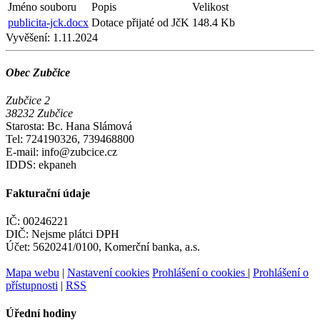
Jméno souboru
Popis
Velikost
publicita-jck.docx
Dotace přijaté od JčK
148.4 Kb
Vyvěšení:
1.11.2024
Obec Zubčice
Zubčice 2
38232 Zubčice
Starosta: Bc. Hana Slámová
Tel: 724190326, 739468800
E-mail: info@zubcice.cz
IDDS: ekpaneh
Fakturační údaje
IČ: 00246221
DIČ: Nejsme plátci DPH
Účet: 5620241/0100, Komerční banka, a.s.
Mapa webu
|
Nastavení cookies
Prohlášení o cookies
|
Prohlášení o
přístupnosti
|
RSS
Úřední hodiny