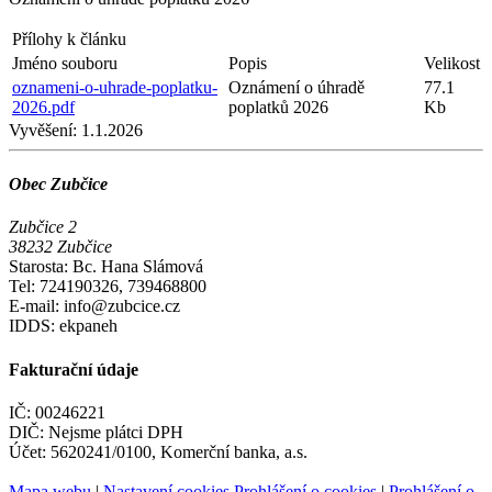
Přílohy k článku
Jméno souboru
Popis
Velikost
oznameni-o-uhrade-poplatku-
Oznámení o úhradě
77.1
2026.pdf
poplatků 2026
Kb
Vyvěšení:
1.1.2026
Obec Zubčice
Zubčice 2
38232 Zubčice
Starosta: Bc. Hana Slámová
Tel: 724190326, 739468800
E-mail: info@zubcice.cz
IDDS: ekpaneh
Fakturační údaje
IČ: 00246221
DIČ: Nejsme plátci DPH
Účet: 5620241/0100, Komerční banka, a.s.
Mapa webu
|
Nastavení cookies
Prohlášení o cookies
|
Prohlášení o