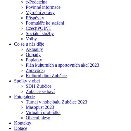
e-Podatelna
Povinné informace
Výroční zprávy
Příspěvky
Formuláře ke stažení
CzechPOINT
Sociální služby
Volby
Co se u nás děje
Aktuality
Odpady
Poplatky
Plán kulturních a sportovních akcí 2023
Zpravodaj
Kulturní dům Zubčice
Spolky v obci
SDH Zubčice
Zubčice se baví
Fotogalerie
Turnaj v nohejbalu Zubčice 2023
Masopust 2023
Virtuální prohlídka
Obecní plesy
Kontakty
Dotace