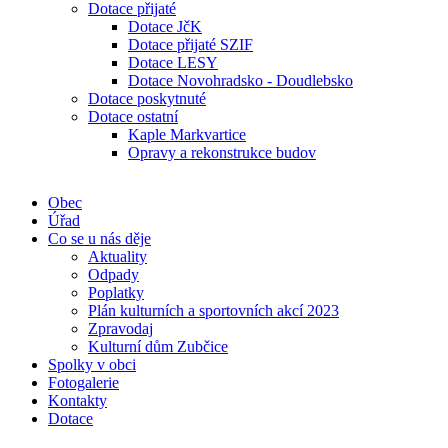
Dotace přijaté
Dotace JčK
Dotace přijaté SZIF
Dotace LESY
Dotace Novohradsko - Doudlebsko
Dotace poskytnuté
Dotace ostatní
Kaple Markvartice
Opravy a rekonstrukce budov
Obec
Úřad
Co se u nás děje
Aktuality
Odpady
Poplatky
Plán kulturních a sportovních akcí 2023
Zpravodaj
Kulturní dům Zubčice
Spolky v obci
Fotogalerie
Kontakty
Dotace