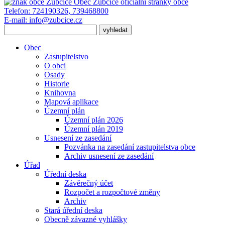
Obec Zubčice
oficiální stránky obce
Telefon:
724190326, 739468800
E-mail:
info@zubcice.cz
Obec
Zastupitelstvo
O obci
Osady
Historie
Knihovna
Mapová aplikace
Územní plán
Územní plán 2026
Územní plán 2019
Usnesení ze zasedání
Pozvánka na zasedání zastupitelstva obce
Archiv usnesení ze zasedání
Úřad
Úřední deska
Závěrečný účet
Rozpočet a rozpočtové změny
Archiv
Stará úřední deska
Obecně závazné vyhlášky