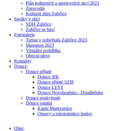
Plán kulturních a sportovních akcí 2023
Zpravodaj
Kulturní dům Zubčice
Spolky v obci
SDH Zubčice
Zubčice se baví
Fotogalerie
Turnaj v nohejbalu Zubčice 2023
Masopust 2023
Virtuální prohlídka
Obecní plesy
Kontakty
Dotace
Dotace přijaté
Dotace JčK
Dotace přijaté SZIF
Dotace LESY
Dotace Novohradsko - Doudlebsko
Dotace poskytnuté
Dotace ostatní
Kaple Markvartice
Opravy a rekonstrukce budov
Obec