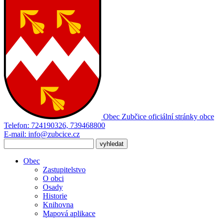
Obec Zubčice
oficiální stránky obce
Telefon:
724190326, 739468800
E-mail:
info@zubcice.cz
Obec
Zastupitelstvo
O obci
Osady
Historie
Knihovna
Mapová aplikace