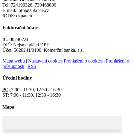
Tel: 724190326, 739468800
E-mail: info@zubcice.cz
IDDS: ekpaneh
Fakturační údaje
IČ: 00246221
DIČ: Nejsme plátci DPH
Účet: 5620241/0100, Komerční banka, a.s.
Mapa webu
|
Nastavení cookies
Prohlášení o cookies
|
Prohlášení o
přístupnosti
|
RSS
Úřední hodiny
PO:
7:00 - 11:30, 12:30 - 16:30
ST:
7:00 - 11:30, 12:30 - 16:30
Mapa