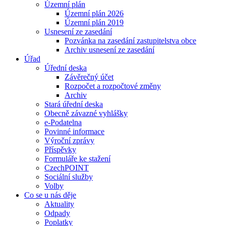
Územní plán
Územní plán 2026
Územní plán 2019
Usnesení ze zasedání
Pozvánka na zasedání zastupitelstva obce
Archiv usnesení ze zasedání
Úřad
Úřední deska
Závěrečný účet
Rozpočet a rozpočtové změny
Archiv
Stará úřední deska
Obecně závazné vyhlášky
e-Podatelna
Povinné informace
Výroční zprávy
Příspěvky
Formuláře ke stažení
CzechPOINT
Sociální služby
Volby
Co se u nás děje
Aktuality
Odpady
Poplatky