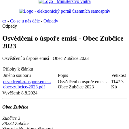
cz
-
Co se u nás děje
-
Odpady
Odpady
Osvědčení o úspoře emisí - Obec Zubčice
2023
Osvědčení o úspoře emisí - Obec Zubčice 2023
Přílohy k článku
Jméno souboru
Popis
Velikost
osvedceni-o-uspore-emisi-
Osvědčení o úspoře emisí -
1147.3
obec-zubcice-2023.pdf
Obec Zubčice 2023
Kb
Vyvěšení:
8.8.2024
Obec Zubčice
Zubčice 2
38232 Zubčice
Starosta: Bc. Hana Slámová