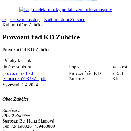
cz
-
Co se u nás děje
-
Kulturní dům Zubčice
Kulturní dům Zubčice
Provozní řád KD Zubčice
Provozní řád KD Zubčice
Přílohy k článku
Jméno souboru
Popis
Velikost
provozni-rad-kd-
Provozní řád KD
215.3
zubcice755933321.pdf
Zubčice
Kb
Vyvěšení:
1.4.2024
Obec Zubčice
Zubčice 2
38232 Zubčice
Starosta: Bc. Hana Slámová
Tel: 724190326, 739468800