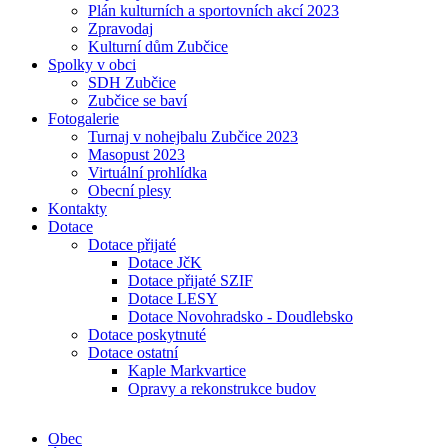
Plán kulturních a sportovních akcí 2023
Zpravodaj
Kulturní dům Zubčice
Spolky v obci
SDH Zubčice
Zubčice se baví
Fotogalerie
Turnaj v nohejbalu Zubčice 2023
Masopust 2023
Virtuální prohlídka
Obecní plesy
Kontakty
Dotace
Dotace přijaté
Dotace JčK
Dotace přijaté SZIF
Dotace LESY
Dotace Novohradsko - Doudlebsko
Dotace poskytnuté
Dotace ostatní
Kaple Markvartice
Opravy a rekonstrukce budov
Obec