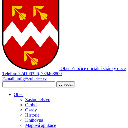
Obec Zubčice
oficiální stránky obce
Telefon:
724190326, 739468800
E-mail:
info@zubcice.cz
Obec
Zastupitelstvo
O obci
Osady
Historie
Knihovna
Mapová aplikace