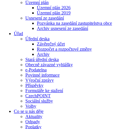
Územní plán
Územní plán 2026
Územní plán 2019
Usnesení ze zasedání
Pozvánka na zasedání zastupitelstva obce
Archiv usnesení ze zasedání
Úřad
Úřední deska
Závěrečný účet
Rozpočet a rozpočtové změny
Archiv
Stará úřední deska
Obecně závazné vyhlášky
e-Podatelna
Povinné informace
Výroční zprávy
Příspěvky
Formuláře ke stažení
CzechPOINT
Sociální služby
Volby
Co se u nás děje
Aktuality
Odpady
Poplatky