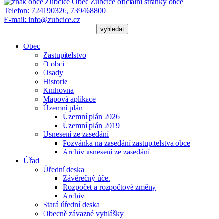
Obec Zubčice
oficiální stránky obce
Telefon:
724190326, 739468800
E-mail:
info@zubcice.cz
Obec
Zastupitelstvo
O obci
Osady
Historie
Knihovna
Mapová aplikace
Územní plán
Územní plán 2026
Územní plán 2019
Usnesení ze zasedání
Pozvánka na zasedání zastupitelstva obce
Archiv usnesení ze zasedání
Úřad
Úřední deska
Závěrečný účet
Rozpočet a rozpočtové změny
Archiv
Stará úřední deska
Obecně závazné vyhlášky