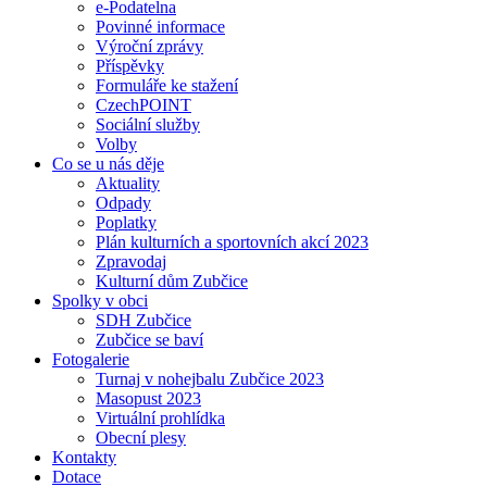
e-Podatelna
Povinné informace
Výroční zprávy
Příspěvky
Formuláře ke stažení
CzechPOINT
Sociální služby
Volby
Co se u nás děje
Aktuality
Odpady
Poplatky
Plán kulturních a sportovních akcí 2023
Zpravodaj
Kulturní dům Zubčice
Spolky v obci
SDH Zubčice
Zubčice se baví
Fotogalerie
Turnaj v nohejbalu Zubčice 2023
Masopust 2023
Virtuální prohlídka
Obecní plesy
Kontakty
Dotace