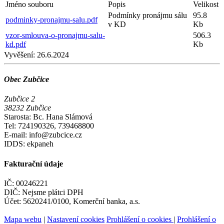
Jméno souboru
Popis
Velikost
Podmínky pronájmu sálu
95.8
podminky-pronajmu-salu.pdf
v KD
Kb
vzor-smlouva-o-pronajmu-salu-
506.3
kd.pdf
Kb
Vyvěšení:
26.6.2024
Obec Zubčice
Zubčice 2
38232 Zubčice
Starosta: Bc. Hana Slámová
Tel: 724190326, 739468800
E-mail: info@zubcice.cz
IDDS: ekpaneh
Fakturační údaje
IČ: 00246221
DIČ: Nejsme plátci DPH
Účet: 5620241/0100, Komerční banka, a.s.
Mapa webu
|
Nastavení cookies
Prohlášení o cookies
|
Prohlášení o