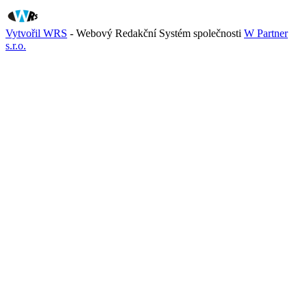
Vytvořil WRS
- Webový Redakční Systém společnosti
W Partner
s.r.o.