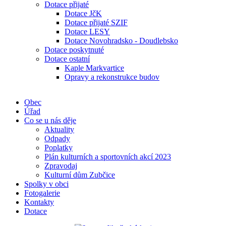
Dotace přijaté
Dotace JčK
Dotace přijaté SZIF
Dotace LESY
Dotace Novohradsko - Doudlebsko
Dotace poskytnuté
Dotace ostatní
Kaple Markvartice
Opravy a rekonstrukce budov
Obec
Úřad
Co se u nás děje
Aktuality
Odpady
Poplatky
Plán kulturních a sportovních akcí 2023
Zpravodaj
Kulturní dům Zubčice
Spolky v obci
Fotogalerie
Kontakty
Dotace