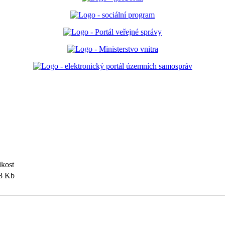
ikost
8 Kb