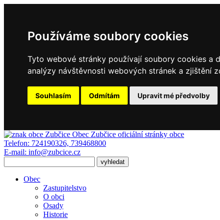
Používáme soubory cookies
Tyto webové stránky používají soubory cookies a da
analýzy návštěvnosti webových stránek a zjištění z
Souhlasím
Odmítám
Upravit mé předvolby
Obec Zubčice
oficiální stránky obce
Telefon:
724190326, 739468800
E-mail:
info@zubcice.cz
Obec
Zastupitelstvo
O obci
Osady
Historie