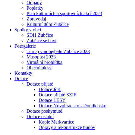
Odpady
Poplatky
Plán kulturních a sportovních akcí 2023
Zpravodaj
Kulturní dům Zubčice
Spolky v obci
SDH Zubčice
Zubčice se baví
Fotogalerie
Turnaj v nohejbalu Zubčice 2023
Masopust 2023
Virtuální prohlídka
Obecní plesy
Kontakty
Dotace
Dotace přijaté
Dotace JčK
Dotace přijaté SZIF
Dotace LESY
Dotace Novohradsko - Doudlebsko
Dotace poskytnuté
Dotace ostatní
Kaple Markvartice
Opravy a rekonstrukce budov