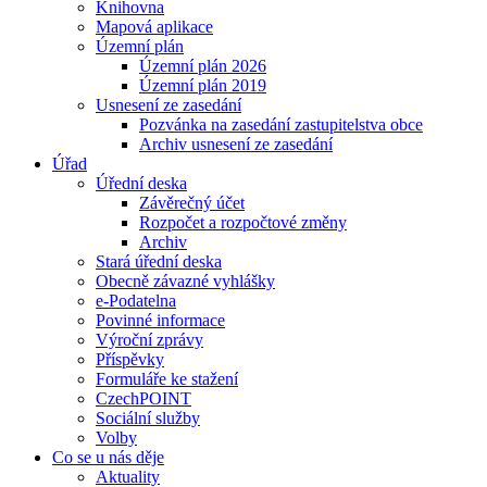
Knihovna
Mapová aplikace
Územní plán
Územní plán 2026
Územní plán 2019
Usnesení ze zasedání
Pozvánka na zasedání zastupitelstva obce
Archiv usnesení ze zasedání
Úřad
Úřední deska
Závěrečný účet
Rozpočet a rozpočtové změny
Archiv
Stará úřední deska
Obecně závazné vyhlášky
e-Podatelna
Povinné informace
Výroční zprávy
Příspěvky
Formuláře ke stažení
CzechPOINT
Sociální služby
Volby
Co se u nás děje
Aktuality