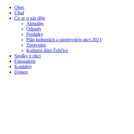
Obec
Úřad
Co se u nás děje
Aktuality
Odpady
Poplatky
Plán kulturních a sportovních akcí 2023
Zpravodaj
Kulturní dům Zubčice
Spolky v obci
Fotogalerie
Kontakty
Dotace