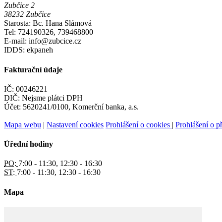
Zubčice 2
38232 Zubčice
Starosta: Bc. Hana Slámová
Tel: 724190326, 739468800
E-mail: info@zubcice.cz
IDDS: ekpaneh
Fakturační údaje
IČ: 00246221
DIČ: Nejsme plátci DPH
Účet: 5620241/0100, Komerční banka, a.s.
Mapa webu
|
Nastavení cookies
Prohlášení o cookies
|
Prohlášení o př
Úřední hodiny
PO:
7:00 - 11:30, 12:30 - 16:30
ST:
7:00 - 11:30, 12:30 - 16:30
Mapa