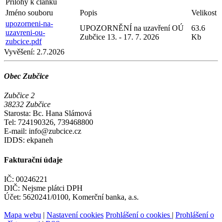
Přílohy k článku
Jméno souboru
Popis
Velikost
upozorneni-na-
UPOZORNĚNÍ na uzavření OÚ
63.6
uzavreni-ou-
Zubčice 13. - 17. 7. 2026
Kb
zubcice.pdf
Vyvěšení:
2.7.2026
Obec Zubčice
Zubčice 2
38232 Zubčice
Starosta: Bc. Hana Slámová
Tel: 724190326, 739468800
E-mail: info@zubcice.cz
IDDS: ekpaneh
Fakturační údaje
IČ: 00246221
DIČ: Nejsme plátci DPH
Účet: 5620241/0100, Komerční banka, a.s.
Mapa webu
|
Nastavení cookies
Prohlášení o cookies
|
Prohlášení o