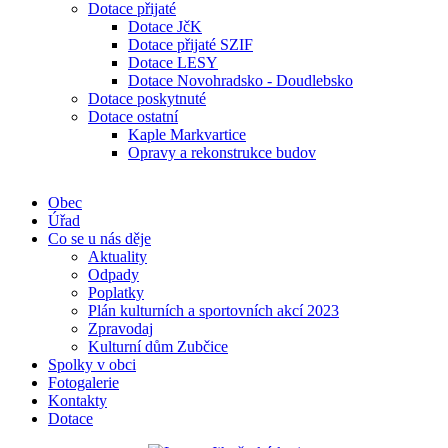
Dotace přijaté
Dotace JčK
Dotace přijaté SZIF
Dotace LESY
Dotace Novohradsko - Doudlebsko
Dotace poskytnuté
Dotace ostatní
Kaple Markvartice
Opravy a rekonstrukce budov
Obec
Úřad
Co se u nás děje
Aktuality
Odpady
Poplatky
Plán kulturních a sportovních akcí 2023
Zpravodaj
Kulturní dům Zubčice
Spolky v obci
Fotogalerie
Kontakty
Dotace