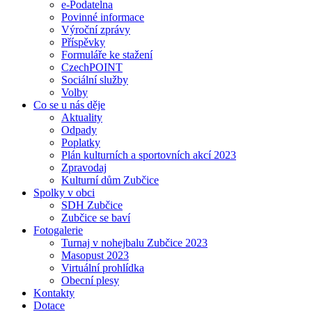
e-Podatelna
Povinné informace
Výroční zprávy
Příspěvky
Formuláře ke stažení
CzechPOINT
Sociální služby
Volby
Co se u nás děje
Aktuality
Odpady
Poplatky
Plán kulturních a sportovních akcí 2023
Zpravodaj
Kulturní dům Zubčice
Spolky v obci
SDH Zubčice
Zubčice se baví
Fotogalerie
Turnaj v nohejbalu Zubčice 2023
Masopust 2023
Virtuální prohlídka
Obecní plesy
Kontakty
Dotace