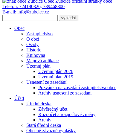
Obec Zubčice
oficiální stránky obce
Telefon:
724190326, 739468800
E-mail:
info@zubcice.cz
Obec
Zastupitelstvo
O obci
Osady
Historie
Knihovna
Mapová aplikace
Územní plán
Územní plán 2026
Územní plán 2019
Usnesení ze zasedání
Pozvánka na zasedání zastupitelstva obce
Archiv usnesení ze zasedání
Úřad
Úřední deska
Závěrečný účet
Rozpočet a rozpočtové změny
Archiv
Stará úřední deska
Obecně závazné vyhlášky