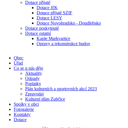
Dotace přijaté
Dotace JčK
Dotace přijaté SZIF
Dotace LESY
Dotace Novohradsko - Doudlebsko
Dotace poskytnuté
Dotace ostatní
Kaple Markvartice
Opravy a rekonstrukce budov
Obec
Úřad
Co se u nás děje
Aktuality
Odpady
Poplatky
Plán kulturních a sportovních akcí 2023
Zpravodaj
Kulturní dům Zubčice
Spolky v obci
Fotogalerie
Kontakty
Dotace