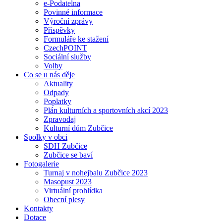
e-Podatelna
Povinné informace
Výroční zprávy
Příspěvky
Formuláře ke stažení
CzechPOINT
Sociální služby
Volby
Co se u nás děje
Aktuality
Odpady
Poplatky
Plán kulturních a sportovních akcí 2023
Zpravodaj
Kulturní dům Zubčice
Spolky v obci
SDH Zubčice
Zubčice se baví
Fotogalerie
Turnaj v nohejbalu Zubčice 2023
Masopust 2023
Virtuální prohlídka
Obecní plesy
Kontakty
Dotace