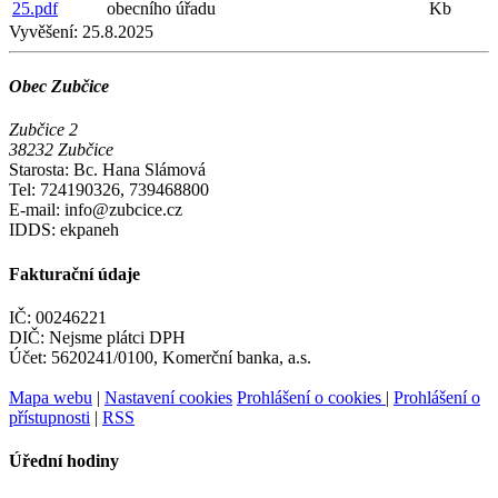
25.pdf
obecního úřadu
Kb
Vyvěšení:
25.8.2025
Obec Zubčice
Zubčice 2
38232 Zubčice
Starosta: Bc. Hana Slámová
Tel: 724190326, 739468800
E-mail: info@zubcice.cz
IDDS: ekpaneh
Fakturační údaje
IČ: 00246221
DIČ: Nejsme plátci DPH
Účet: 5620241/0100, Komerční banka, a.s.
Mapa webu
|
Nastavení cookies
Prohlášení o cookies
|
Prohlášení o
přístupnosti
|
RSS
Úřední hodiny