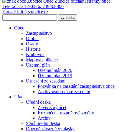
Obec Zubčice
oficiální stránky obce
Telefon:
724190326, 739468800
E-mail:
info@zubcice.cz
Obec
Zastupitelstvo
O obci
Osady
Historie
Knihovna
Mapová aplikace
Územní plán
Územní plán 2026
Územní plán 2019
Usnesení ze zasedání
Pozvánka na zasedání zastupitelstva obce
Archiv usnesení ze zasedání
Úřad
Úřední deska
Závěrečný účet
Rozpočet a rozpočtové změny
Archiv
Stará úřední deska
Obecně závazné vyhlášky