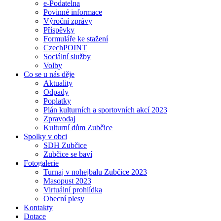
e-Podatelna
Povinné informace
Výroční zprávy
Příspěvky
Formuláře ke stažení
CzechPOINT
Sociální služby
Volby
Co se u nás děje
Aktuality
Odpady
Poplatky
Plán kulturních a sportovních akcí 2023
Zpravodaj
Kulturní dům Zubčice
Spolky v obci
SDH Zubčice
Zubčice se baví
Fotogalerie
Turnaj v nohejbalu Zubčice 2023
Masopust 2023
Virtuální prohlídka
Obecní plesy
Kontakty
Dotace