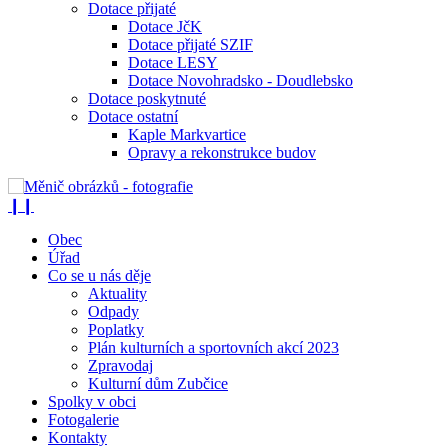
Dotace přijaté
Dotace JčK
Dotace přijaté SZIF
Dotace LESY
Dotace Novohradsko - Doudlebsko
Dotace poskytnuté
Dotace ostatní
Kaple Markvartice
Opravy a rekonstrukce budov
❙❙
Obec
Úřad
Co se u nás děje
Aktuality
Odpady
Poplatky
Plán kulturních a sportovních akcí 2023
Zpravodaj
Kulturní dům Zubčice
Spolky v obci
Fotogalerie
Kontakty