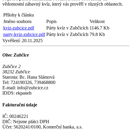
vědomostní zábavný kvíz, který vás prověří v různých oblastech.
Přílohy k článku
Jméno souboru
Popis
Velikost
kviz-zubcice.pdf
Párty kvíz v Zubčicích
1146.7 Kb
party-kviz-zubcice.pdf
Párty kvíz v Zubčicích
79.8 Kb
Vyvěšení:
20.11.2025
Obec Zubčice
Zubčice 2
38232 Zubčice
Starosta: Bc. Hana Slámová
Tel: 724190326, 739468800
E-mail: info@zubcice.cz
IDDS: ekpaneh
Fakturační údaje
IČ: 00246221
DIČ: Nejsme plátci DPH
Účet: 5620241/0100, Komerční banka, a.s.