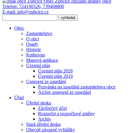
Obec Zubčice
oficiální stránky obce
Telefon:
724190326, 739468800
E-mail:
info@zubcice.cz
Obec
Zastupitelstvo
O obci
Osady
Historie
Knihovna
Mapová aplikace
Územní plán
Územní plán 2026
Územní plán 2019
Usnesení ze zasedání
Pozvánka na zasedání zastupitelstva obce
Archiv usnesení ze zasedání
Úřad
Úřední deska
Závěrečný účet
Rozpočet a rozpočtové změny
Archiv
Stará úřední deska
Obecně závazné vyhlášky