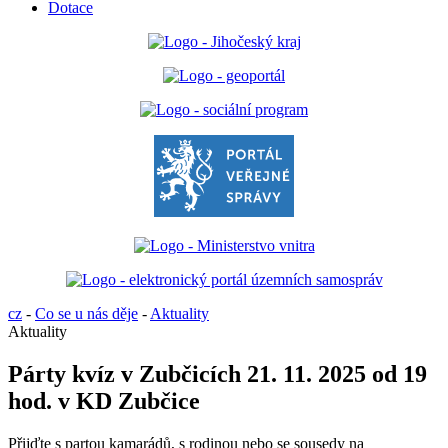
Dotace
cz
-
Co se u nás děje
-
Aktuality
Aktuality
Párty kvíz v Zubčicích 21. 11. 2025 od 19
hod. v KD Zubčice
Přijďte s partou kamarádů, s rodinou nebo se sousedy na