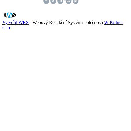
Vytvořil WRS
- Webový Redakční Systém společnosti
W Partner
s.r.o.