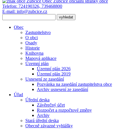
Obec Zubčice
oficiální stránky obce
Telefon:
724190326, 739468800
E-mail:
info@zubcice.cz
Obec
Zastupitelstvo
O obci
Osady
Historie
Knihovna
Mapová aplikace
Územní plán
Územní plán 2026
Územní plán 2019
Usnesení ze zasedání
Pozvánka na zasedání zastupitelstva obce
Archiv usnesení ze zasedání
Úřad
Úřední deska
Závěrečný účet
Rozpočet a rozpočtové změny
Archiv
Stará úřední deska
Obecně závazné vyhlášky