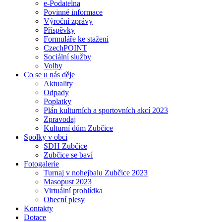
e-Podatelna
Povinné informace
Výroční zprávy
Příspěvky
Formuláře ke stažení
CzechPOINT
Sociální služby
Volby
Co se u nás děje
Aktuality
Odpady
Poplatky
Plán kulturních a sportovních akcí 2023
Zpravodaj
Kulturní dům Zubčice
Spolky v obci
SDH Zubčice
Zubčice se baví
Fotogalerie
Turnaj v nohejbalu Zubčice 2023
Masopust 2023
Virtuální prohlídka
Obecní plesy
Kontakty
Dotace