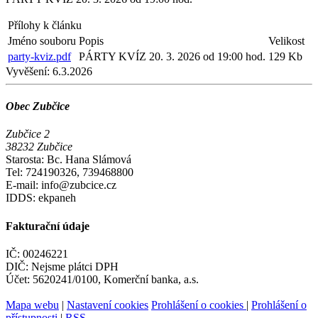
Přílohy k článku
Jméno souboru
Popis
Velikost
party-kviz.pdf
PÁRTY KVÍZ 20. 3. 2026 od 19:00 hod.
129 Kb
Vyvěšení:
6.3.2026
Obec Zubčice
Zubčice 2
38232 Zubčice
Starosta: Bc. Hana Slámová
Tel: 724190326, 739468800
E-mail: info@zubcice.cz
IDDS: ekpaneh
Fakturační údaje
IČ: 00246221
DIČ: Nejsme plátci DPH
Účet: 5620241/0100, Komerční banka, a.s.
Mapa webu
|
Nastavení cookies
Prohlášení o cookies
|
Prohlášení o
přístupnosti
|
RSS