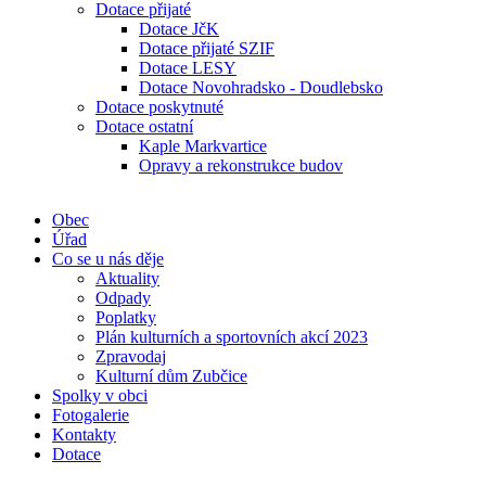
Dotace přijaté
Dotace JčK
Dotace přijaté SZIF
Dotace LESY
Dotace Novohradsko - Doudlebsko
Dotace poskytnuté
Dotace ostatní
Kaple Markvartice
Opravy a rekonstrukce budov
Obec
Úřad
Co se u nás děje
Aktuality
Odpady
Poplatky
Plán kulturních a sportovních akcí 2023
Zpravodaj
Kulturní dům Zubčice
Spolky v obci
Fotogalerie
Kontakty
Dotace