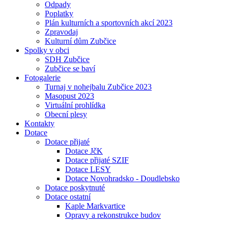
Odpady
Poplatky
Plán kulturních a sportovních akcí 2023
Zpravodaj
Kulturní dům Zubčice
Spolky v obci
SDH Zubčice
Zubčice se baví
Fotogalerie
Turnaj v nohejbalu Zubčice 2023
Masopust 2023
Virtuální prohlídka
Obecní plesy
Kontakty
Dotace
Dotace přijaté
Dotace JčK
Dotace přijaté SZIF
Dotace LESY
Dotace Novohradsko - Doudlebsko
Dotace poskytnuté
Dotace ostatní
Kaple Markvartice
Opravy a rekonstrukce budov