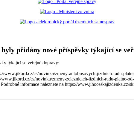
byly přidány nové příspěvky týkající se ve
ky týkající se veřejné dopravy:
tps://www.jikord.cz/cs/novinka/zmeny-autobusovych-jizdnich-radu-plat
s://www.jikord.cz/cs/novinka/zmeny-zeleznicich-jizdnich-radu-platne-o
 Podrobné informace naleznete na https://www.jihoceskajizdenka.cz/sk