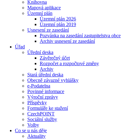
Knihovna
Mapová aplikace
Územní plán
Územní plán 2026
Územní plán 2019
Usnesení ze zasedání
Pozvánka na zasedání zastupitelstva obce
Archiv usnesení ze zasedání
Úřad
Úřední deska
Závěrečný účet
Rozpočet a rozpočtové změny
Archiv
Stará úřední deska
Obecně závazné vyhlášky
e-Podatelna
Povinné informace
Výroční zprávy
Příspěvky
Formuláře ke stažení
CzechPOINT
Sociální služby
Volby
Co se u nás děje
Aktuality