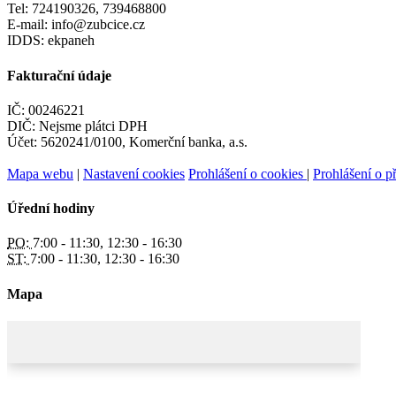
Tel: 724190326, 739468800
E-mail: info@zubcice.cz
IDDS: ekpaneh
Fakturační údaje
IČ: 00246221
DIČ: Nejsme plátci DPH
Účet: 5620241/0100, Komerční banka, a.s.
Mapa webu
|
Nastavení cookies
Prohlášení o cookies
|
Prohlášení o př
Úřední hodiny
PO:
7:00 - 11:30, 12:30 - 16:30
ST:
7:00 - 11:30, 12:30 - 16:30
Mapa