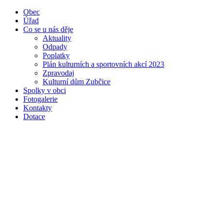
Obec
Úřad
Co se u nás děje
Aktuality
Odpady
Poplatky
Plán kulturních a sportovních akcí 2023
Zpravodaj
Kulturní dům Zubčice
Spolky v obci
Fotogalerie
Kontakty
Dotace