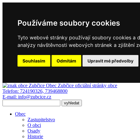
Používáme soubory cookies
Tyto webové stránky používají soubory cookies a da
analýzy návštěvnosti webových stránek a zjištění z
Souhlasím
Odmítám
Upravit mé předvolby
Obec Zubčice
oficiální stránky obce
Telefon:
724190326, 739468800
E-mail:
info@zubcice.cz
Obec
Zastupitelstvo
O obci
Osady
Historie