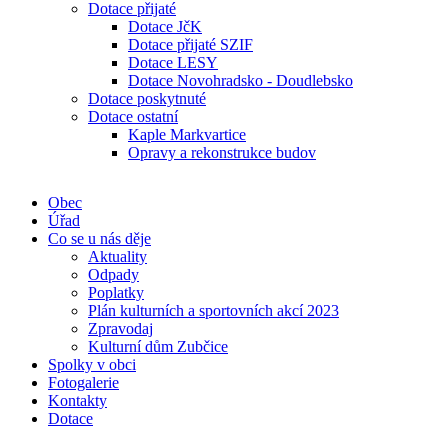
Dotace přijaté
Dotace JčK
Dotace přijaté SZIF
Dotace LESY
Dotace Novohradsko - Doudlebsko
Dotace poskytnuté
Dotace ostatní
Kaple Markvartice
Opravy a rekonstrukce budov
Obec
Úřad
Co se u nás děje
Aktuality
Odpady
Poplatky
Plán kulturních a sportovních akcí 2023
Zpravodaj
Kulturní dům Zubčice
Spolky v obci
Fotogalerie
Kontakty
Dotace