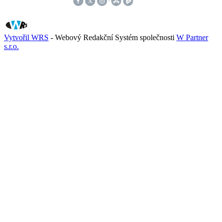
Vytvořil WRS
- Webový Redakční Systém společnosti
W Partner
s.r.o.