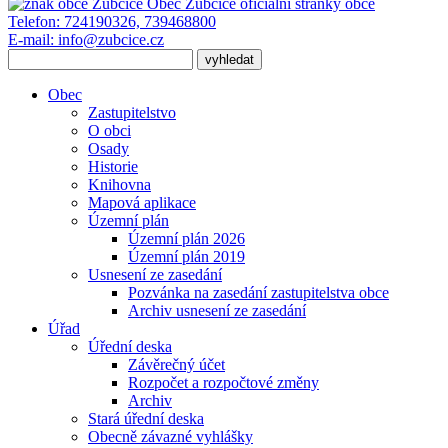
Obec Zubčice
oficiální stránky obce
Telefon:
724190326, 739468800
E-mail:
info@zubcice.cz
Obec
Zastupitelstvo
O obci
Osady
Historie
Knihovna
Mapová aplikace
Územní plán
Územní plán 2026
Územní plán 2019
Usnesení ze zasedání
Pozvánka na zasedání zastupitelstva obce
Archiv usnesení ze zasedání
Úřad
Úřední deska
Závěrečný účet
Rozpočet a rozpočtové změny
Archiv
Stará úřední deska
Obecně závazné vyhlášky