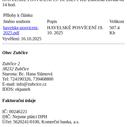
14 hod.
Přílohy k článku
Jméno souboru
Popis
Velikost
havelske-posviceni-
HAVELSKÉ POSVÍCENÍ 19.
507.4
2025.pdf
10. 2025
Kb
Vyvěšení:
16.10.2025
Obec Zubčice
Zubčice 2
38232 Zubčice
Starosta: Bc. Hana Slámová
Tel: 724190326, 739468800
E-mail: info@zubcice.cz
IDDS: ekpaneh
Fakturační údaje
IČ: 00246221
DIČ: Nejsme plátci DPH
Účet: 5620241/0100, Komerční banka, a.s.