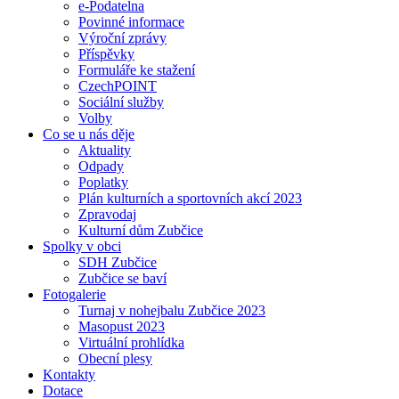
e-Podatelna
Povinné informace
Výroční zprávy
Příspěvky
Formuláře ke stažení
CzechPOINT
Sociální služby
Volby
Co se u nás děje
Aktuality
Odpady
Poplatky
Plán kulturních a sportovních akcí 2023
Zpravodaj
Kulturní dům Zubčice
Spolky v obci
SDH Zubčice
Zubčice se baví
Fotogalerie
Turnaj v nohejbalu Zubčice 2023
Masopust 2023
Virtuální prohlídka
Obecní plesy
Kontakty
Dotace