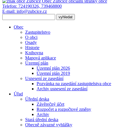
Obec Zubčice
oficiální stránky obce
Telefon:
724190326, 739468800
E-mail:
info@zubcice.cz
Obec
Zastupitelstvo
O obci
Osady
Historie
Knihovna
Mapová aplikace
Územní plán
Územní plán 2026
Územní plán 2019
Usnesení ze zasedání
Pozvánka na zasedání zastupitelstva obce
Archiv usnesení ze zasedání
Úřad
Úřední deska
Závěrečný účet
Rozpočet a rozpočtové změny
Archiv
Stará úřední deska
Obecně závazné vyhlášky