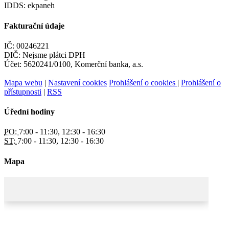
IDDS: ekpaneh
Fakturační údaje
IČ: 00246221
DIČ: Nejsme plátci DPH
Účet: 5620241/0100, Komerční banka, a.s.
Mapa webu
|
Nastavení cookies
Prohlášení o cookies
|
Prohlášení o
přístupnosti
|
RSS
Úřední hodiny
PO:
7:00 - 11:30, 12:30 - 16:30
ST:
7:00 - 11:30, 12:30 - 16:30
Mapa