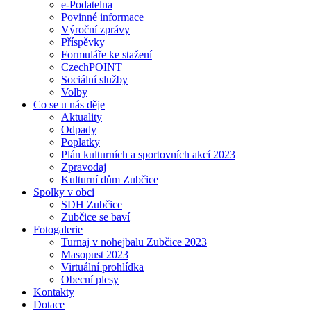
e-Podatelna
Povinné informace
Výroční zprávy
Příspěvky
Formuláře ke stažení
CzechPOINT
Sociální služby
Volby
Co se u nás děje
Aktuality
Odpady
Poplatky
Plán kulturních a sportovních akcí 2023
Zpravodaj
Kulturní dům Zubčice
Spolky v obci
SDH Zubčice
Zubčice se baví
Fotogalerie
Turnaj v nohejbalu Zubčice 2023
Masopust 2023
Virtuální prohlídka
Obecní plesy
Kontakty
Dotace