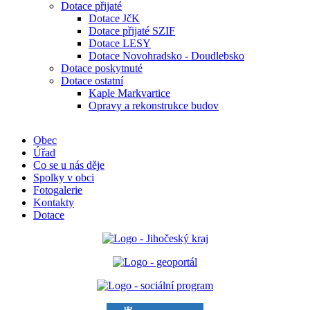
Dotace přijaté
Dotace JčK
Dotace přijaté SZIF
Dotace LESY
Dotace Novohradsko - Doudlebsko
Dotace poskytnuté
Dotace ostatní
Kaple Markvartice
Opravy a rekonstrukce budov
Obec
Úřad
Co se u nás děje
Spolky v obci
Fotogalerie
Kontakty
Dotace