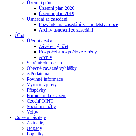
Územní plán
Územní plán 2026
Územní plán 2019
Usnesení ze zasedání
Pozvánka na zasedání zastupitelstva obce
Archiv usnesení ze zasedání
Úřad
Úřední deska
Závěrečný účet
Rozpočet a rozpočtové změny
Archiv
Stará úřední deska
Obecně závazné vyhlášky
e-Podatelna
Povinné informace
Výroční zprávy
Příspěvky
Formuláře ke stažení
CzechPOINT
Sociální služby
Volby
Co se u nás děje
Aktuality
Odpady
Poplatky