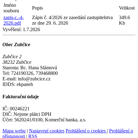
Jméno
Popis
Velikost
souboru
zapis-c.-4-
Zápis č. 4/2026 ze zasedání zastupitelstva
349.6
2026.pdf
ze dne 29. 6. 2026
Kb
Vyvěšení:
1.7.2026
Obec Zubčice
Zubčice 2
38232 Zubčice
Starosta: Bc. Hana Slámová
Tel: 724190326, 739468800
E-mail: info@zubcice.cz
IDDS: ekpaneh
Fakturační údaje
IČ: 00246221
DIČ: Nejsme plátci DPH
Účet: 5620241/0100, Komerční banka, a.s.
Mapa webu
|
Nastavení cookies
Prohlášení o cookies
|
Prohlášení o
přístupnosti
|
RSS