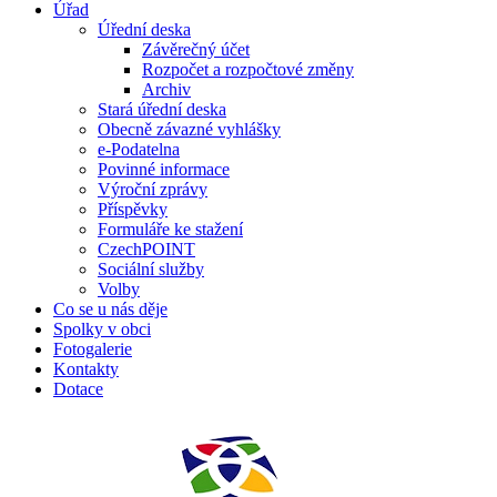
Úřad
Úřední deska
Závěrečný účet
Rozpočet a rozpočtové změny
Archiv
Stará úřední deska
Obecně závazné vyhlášky
e-Podatelna
Povinné informace
Výroční zprávy
Příspěvky
Formuláře ke stažení
CzechPOINT
Sociální služby
Volby
Co se u nás děje
Spolky v obci
Fotogalerie
Kontakty
Dotace