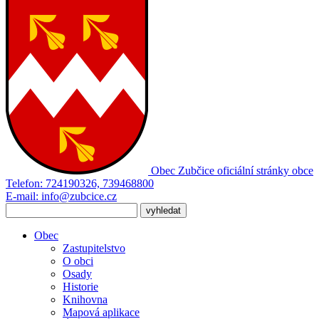
Obec Zubčice
oficiální stránky obce
Telefon:
724190326, 739468800
E-mail:
info@zubcice.cz
Obec
Zastupitelstvo
O obci
Osady
Historie
Knihovna
Mapová aplikace