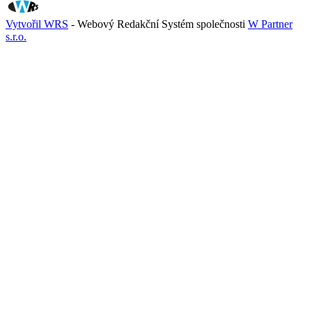
Vytvořil WRS
- Webový Redakční Systém společnosti
W Partner
s.r.o.