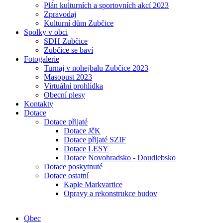
Plán kulturních a sportovních akcí 2023
Zpravodaj
Kulturní dům Zubčice
Spolky v obci
SDH Zubčice
Zubčice se baví
Fotogalerie
Turnaj v nohejbalu Zubčice 2023
Masopust 2023
Virtuální prohlídka
Obecní plesy
Kontakty
Dotace
Dotace přijaté
Dotace JčK
Dotace přijaté SZIF
Dotace LESY
Dotace Novohradsko - Doudlebsko
Dotace poskytnuté
Dotace ostatní
Kaple Markvartice
Opravy a rekonstrukce budov
Obec