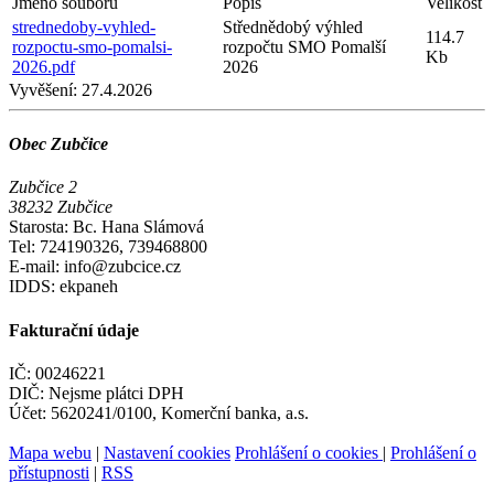
Jméno souboru
Popis
Velikost
strednedoby-vyhled-
Střednědobý výhled
114.7
rozpoctu-smo-pomalsi-
rozpočtu SMO Pomalší
Kb
2026.pdf
2026
Vyvěšení:
27.4.2026
Obec Zubčice
Zubčice 2
38232 Zubčice
Starosta: Bc. Hana Slámová
Tel: 724190326, 739468800
E-mail: info@zubcice.cz
IDDS: ekpaneh
Fakturační údaje
IČ: 00246221
DIČ: Nejsme plátci DPH
Účet: 5620241/0100, Komerční banka, a.s.
Mapa webu
|
Nastavení cookies
Prohlášení o cookies
|
Prohlášení o
přístupnosti
|
RSS