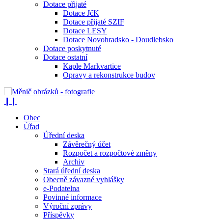
Dotace přijaté
Dotace JčK
Dotace přijaté SZIF
Dotace LESY
Dotace Novohradsko - Doudlebsko
Dotace poskytnuté
Dotace ostatní
Kaple Markvartice
Opravy a rekonstrukce budov
❙❙
Obec
Úřad
Úřední deska
Závěrečný účet
Rozpočet a rozpočtové změny
Archiv
Stará úřední deska
Obecně závazné vyhlášky
e-Podatelna
Povinné informace
Výroční zprávy
Příspěvky