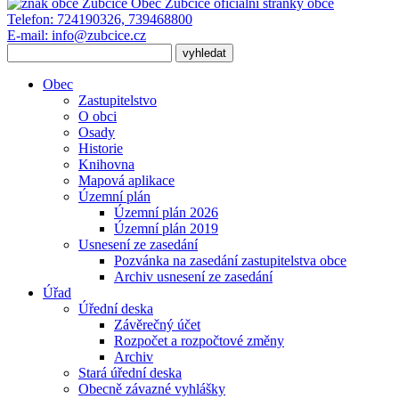
Obec Zubčice
oficiální stránky obce
Telefon:
724190326, 739468800
E-mail:
info@zubcice.cz
Obec
Zastupitelstvo
O obci
Osady
Historie
Knihovna
Mapová aplikace
Územní plán
Územní plán 2026
Územní plán 2019
Usnesení ze zasedání
Pozvánka na zasedání zastupitelstva obce
Archiv usnesení ze zasedání
Úřad
Úřední deska
Závěrečný účet
Rozpočet a rozpočtové změny
Archiv
Stará úřední deska
Obecně závazné vyhlášky