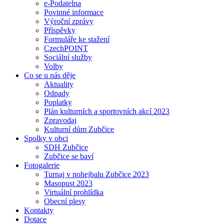
e-Podatelna
Povinné informace
Výroční zprávy
Příspěvky
Formuláře ke stažení
CzechPOINT
Sociální služby
Volby
Co se u nás děje
Aktuality
Odpady
Poplatky
Plán kulturních a sportovních akcí 2023
Zpravodaj
Kulturní dům Zubčice
Spolky v obci
SDH Zubčice
Zubčice se baví
Fotogalerie
Turnaj v nohejbalu Zubčice 2023
Masopust 2023
Virtuální prohlídka
Obecní plesy
Kontakty
Dotace