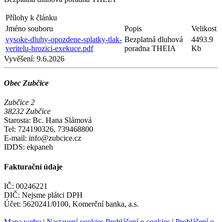
Přílohy k článku
Jméno souboru
Popis
Velikost
vysoke-dluhy-opozdene-splatky-tlak-
Bezplatná dluhová
4493.9
veritelu-hrozici-exekuce.pdf
poradna THEIA
Kb
Vyvěšení:
9.6.2026
Obec Zubčice
Zubčice 2
38232 Zubčice
Starosta: Bc. Hana Slámová
Tel: 724190326, 739468800
E-mail: info@zubcice.cz
IDDS: ekpaneh
Fakturační údaje
IČ: 00246221
DIČ: Nejsme plátci DPH
Účet: 5620241/0100, Komerční banka, a.s.
Mapa webu
|
Nastavení cookies
Prohlášení o cookies
|
Prohlášení o