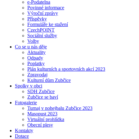
e-Podatelna
Povinné informace
Výroční zprávy
Příspěvky
Formuláře ke stažení
CzechPOINT
Sociální služby
Volby
Co se u nás děje
Aktuality
Odpady
Poplatky
Plán kulturních a sportovních akcí 2023
Zpravodaj
Kulturní dům Zubčice
Spolky v obci
SDH Zubčice
Zubčice se baví
Fotogalerie
Turnaj v nohejbalu Zubčice 2023
Masopust 2023
Virtuální prohlídka
Obecní plesy
Kontakty
Dotace