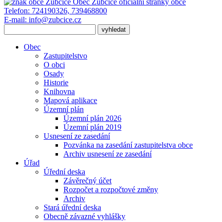
Obec Zubčice
oficiální stránky obce
Telefon:
724190326, 739468800
E-mail:
info@zubcice.cz
Obec
Zastupitelstvo
O obci
Osady
Historie
Knihovna
Mapová aplikace
Územní plán
Územní plán 2026
Územní plán 2019
Usnesení ze zasedání
Pozvánka na zasedání zastupitelstva obce
Archiv usnesení ze zasedání
Úřad
Úřední deska
Závěrečný účet
Rozpočet a rozpočtové změny
Archiv
Stará úřední deska
Obecně závazné vyhlášky