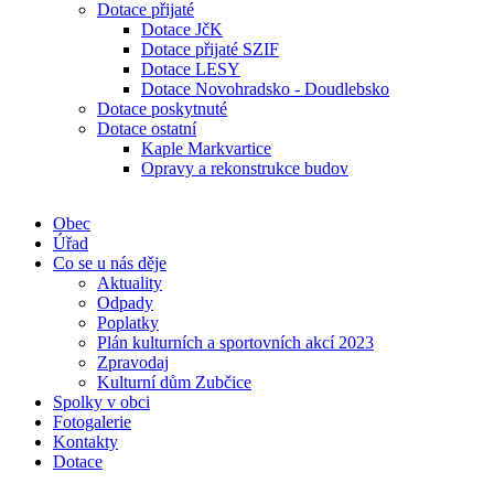
Dotace přijaté
Dotace JčK
Dotace přijaté SZIF
Dotace LESY
Dotace Novohradsko - Doudlebsko
Dotace poskytnuté
Dotace ostatní
Kaple Markvartice
Opravy a rekonstrukce budov
Obec
Úřad
Co se u nás děje
Aktuality
Odpady
Poplatky
Plán kulturních a sportovních akcí 2023
Zpravodaj
Kulturní dům Zubčice
Spolky v obci
Fotogalerie
Kontakty
Dotace